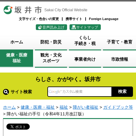
坂井市
Sakai City Official Website
文字サイズ・色合いの変更
携帯サイト
Foreign Language
音声読み上げ
サイトマップ
くらし
ホーム
防犯・防災
子育て・教育
手続き・税
健康・医療
観光・文化
事業者向け
市政情報
福祉
スポーツ
らしさ、かがやく。坂井市
サイト検索
ホーム
>
健康・医療・福祉
>
福祉
>
障がい者福祉
>
ガイドブック等
> 障がい福祉の手引（令和4年11月改訂版）