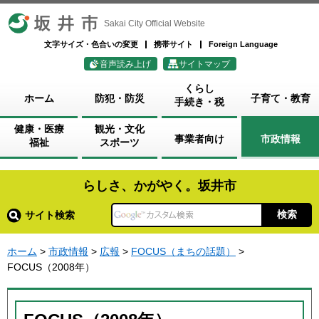
坂井市
Sakai City Official Website
文字サイズ・色合いの変更
携帯サイト
Foreign Language
音声読み上げ
サイトマップ
くらし
ホーム
防犯・防災
子育て・教育
手続き・税
健康・医療
観光・文化
事業者向け
市政情報
福祉
スポーツ
らしさ、かがやく。坂井市
サイト検索
ホーム
>
市政情報
>
広報
>
FOCUS（まちの話題）
>
FOCUS（2008年）