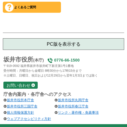
よくあるご質問
PC版を表示する
坂井市役所
(本庁)
0776-66-1500
〒919-0592 福井県坂井市坂井町下新庄第1号1番地
受付時間：月曜日から金曜日 8時30分から17時15分まで
※土曜日、日曜日、祝日および12月29日から翌年1月3日までは除く
お問い合わせ
庁舎内案内・各庁舎へのアクセス
坂井市役所本庁舎
坂井市役所丸岡庁舎
坂井市役所三国庁舎
坂井市役所春江庁舎
個人情報保護方針
リンク・著作権・免責事項
ウェブアクセシビリティ方針