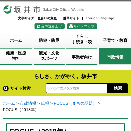
坂井市
Sakai City Official Website
文字サイズ・色合いの変更
携帯サイト
Foreign Language
音声読み上げ
サイトマップ
くらし
ホーム
防犯・防災
子育て・教育
手続き・税
健康・医療
観光・文化
事業者向け
市政情報
福祉
スポーツ
らしさ、かがやく。坂井市
サイト検索
ホーム
>
市政情報
>
広報
>
FOCUS（まちの話題）
>
FOCUS（2018年）