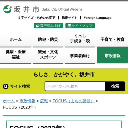
坂井市
Sakai City Official Website
文字サイズ・色合いの変更
携帯サイト
Foreign Language
音声読み上げ
サイトマップ
くらし
ホーム
防犯・防災
子育て・教育
手続き・税
健康・医療
観光・文化
事業者向け
市政情報
福祉
スポーツ
らしさ、かがやく。坂井市
サイト検索
ホーム
>
市政情報
>
広報
>
FOCUS（まちの話題）
>
FOCUS（2023年）