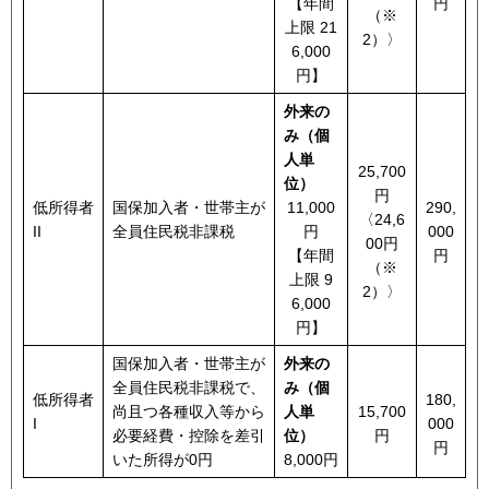
【年間
円
（※
上限 21
2）〉
6,000
円】
外来の
み（個
人単
25,700
位）
円
低所得者
国保加入者・世帯主が
11,000
290,
〈24,6
II
全員住民税非課税
円
000
00円
【年間
円
（※
上限 9
2）〉
6,000
円】
国保加入者・世帯主が
外来の
全員住民税非課税で、
み（個
低所得者
180,
尚且つ各種収入等から
人単
15,700
I
000
必要経費・控除を差引
位）
円
円
いた所得が0円
8,000円