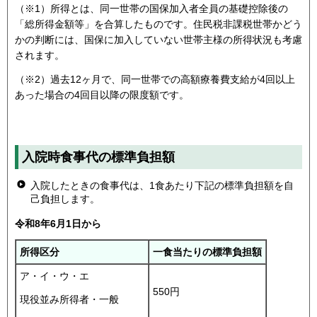
（※1）所得とは、同一世帯の国保加入者全員の基礎控除後の
「総所得金額等」を合算したものです。住民税非課税世帯かどう
かの判断には、国保に加入していない世帯主様の所得状況も考慮
されます。
（※2）過去12ヶ月で、同一世帯での高額療養費支給が4回以上
あった場合の4回目以降の限度額です。
入院時食事代の標準負担額
入院したときの食事代は、1食あたり下記の標準負担額を自
己負担します。
令和8年6月1日から
所得区分
一食当たりの標準負担額
ア・イ・ウ・エ
550円
現役並み所得者・一般