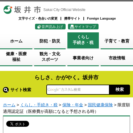
坂井市
Sakai City Official Website
文字サイズ・色合いの変更
携帯サイト
Foreign Language
音声読み上げ
サイトマップ
くらし
ホーム
防犯・防災
子育て・教育
手続き・税
健康・医療
観光・文化
事業者向け
市政情報
福祉
スポーツ
らしさ、かがやく。坂井市
サイト検索
ホーム
>
くらし・手続き・税
>
保険・年金
>
国民健康保険
> 限度額
適用認定証（医療費が高額になると予想される時）