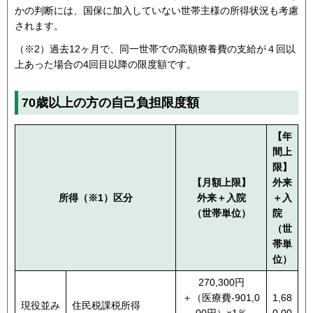
かの判断には、国保に加入していない世帯主様の所得状況も考慮
されます。
（※2）過去12ヶ月で、同一世帯での高額療養費の支給が４回以
上あった場合の4回目以降の限度額です。
70歳以上の方の自己負担限度額
【年
間上
限】
【月額上限】
外来
所得（※1）区分
外来＋入院
＋入
（世帯単位）
院
（世
帯単
位）
270,300円
＋（医療費-901,0
1,68
現役並み
住民税課税所得