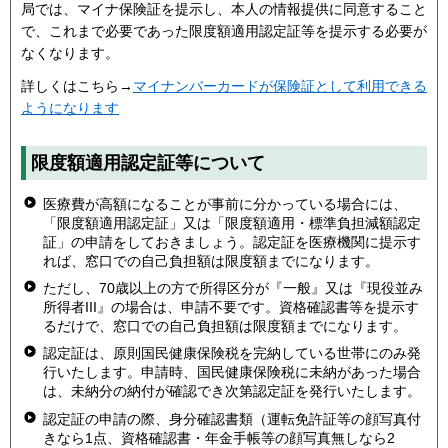
局では、マイナ保険証を提示し、本人の情報提供に同意すること
で、これまで必要であった限度額適用認定証等を提示する必要が
なくなります。
詳しくはこちら→
マイナンバーカードが保険証として利用できる
ようになります
限度額適用認定証等について
医療費が高額になることが事前に分かっている場合には、
「限度額適用認定証」又は「限度額適用・標準負担減額認定
証」の申請をしておきましょう。認定証を医療機関に提示す
れば、窓口での自己負担額は限度額までになります。
ただし、70歳以上の方で所得区分が『一般』又は『現役並み
所得者III』の場合は、申請不要です。資格確認書等を提示す
るだけで、窓口での自己負担額は限度額までになります。
認定証は、原則国民健康保険税を完納している世帯にのみ発
行いたします。申請時、国民健康保険税に未納があった場合
は、未納分の納付が確認でき次第認定証を発行いたします。
認定証の申請の際、身分確認書類（運転免許証等の顔写真付
きなら1点、資格確認書・年金手帳等の顔写真無しなら2