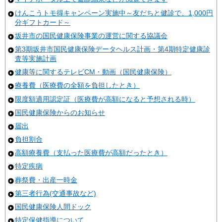
けんこうトモ得キャンペーン実施中～友だちと健診で、1,000円
分ギフトカード～
坂井市の国民健康保険事業の運営に関する協議会
第3期坂井市国民健康保険データヘルス計画・第4期特定健康診
査等実施計画
健康等に関するテレビCM・動画（国民健康保険）
療養費（医療費の全額を負担したとき）
限度額適用認定証（医療費が高額になると予想される時）
国民健康保険からのお知らせ
届出
負担割合
高額療養費（支払った医療費が高額だったとき）
特定疾病
葬祭費・出産一時金
第三者行為(交通事故など)
国民健康保険人間ドック
特定保健指導について