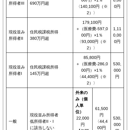
00円）×1％
0,00
所得者III
690万円超
〈140,100円（※
0円
2）〉
179,100円
＋（医療費-597,0
1,11
現役並み
住民税課税所得
00円）×1％
0,00
所得者II
380万円超
〈93,000円（※
0円
2）〉
85,800円
＋（医療費-286,0
530,
現役並み
住民税課税所得
00円）×1％
000
所得者I
145万円超
〈44,400円（※
円
2）〉
外来の
み（個
人単
61,500
位）
現役並み所得者
円
22,000
530,
一般
低所得者II・I
〈44,4
円
000
に該当しない
00円