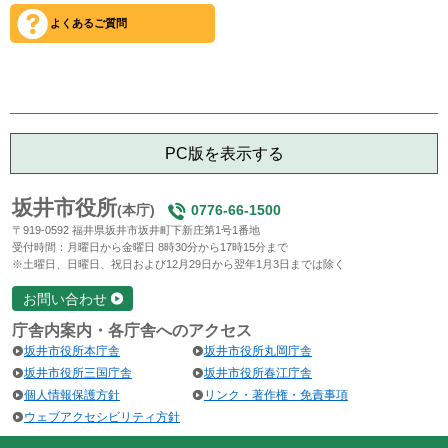
よくあるご質問
PC版を表示する
坂井市役所
(本庁)
0776-66-1500
〒919-0592 福井県坂井市坂井町下新庄第1号1番地
受付時間：月曜日から金曜日 8時30分から17時15分まで
※土曜日、日曜日、祝日および12月29日から翌年1月3日までは除く
お問い合わせ
庁舎内案内・各庁舎へのアクセス
坂井市役所本庁舎
坂井市役所丸岡庁舎
坂井市役所三国庁舎
坂井市役所春江庁舎
個人情報保護方針
リンク・著作権・免責事項
ウェブアクセシビリティ方針