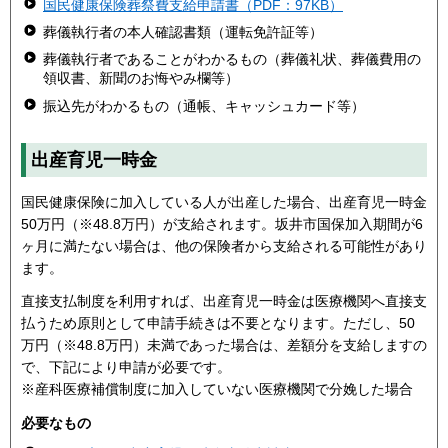
国民健康保険葬祭費支給申請書（PDF：97KB）
葬儀執行者の本人確認書類（運転免許証等）
葬儀執行者であることがわかるもの（葬儀礼状、葬儀費用の
領収書、新聞のお悔やみ欄等）
振込先がわかるもの（通帳、キャッシュカード等）
出産育児一時金
国民健康保険に加入している人が出産した場合、出産育児一時金
50万円（※48.8万円）が支給されます。坂井市国保加入期間が6
ヶ月に満たない場合は、他の保険者から支給される可能性があり
ます。
直接支払制度を利用すれば、出産育児一時金は医療機関へ直接支
払うため原則として申請手続きは不要となります。ただし、50
万円（※48.8万円）未満であった場合は、差額分を支給しますの
で、下記により申請が必要です。
※産科医療補償制度に加入していない医療機関で分娩した場合
必要なもの