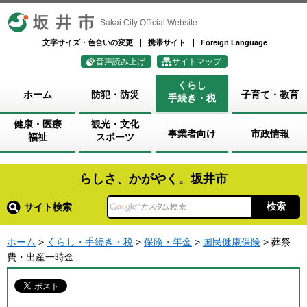
坂井市
Sakai City Official Website
文字サイズ・色合いの変更
携帯サイト
Foreign Language
音声読み上げ
サイトマップ
くらし
ホーム
防犯・防災
子育て・教育
手続き・税
健康・医療
観光・文化
事業者向け
市政情報
福祉
スポーツ
らしさ、かがやく。坂井市
サイト検索
ホーム
>
くらし・手続き・税
>
保険・年金
>
国民健康保険
> 葬祭
費・出産一時金