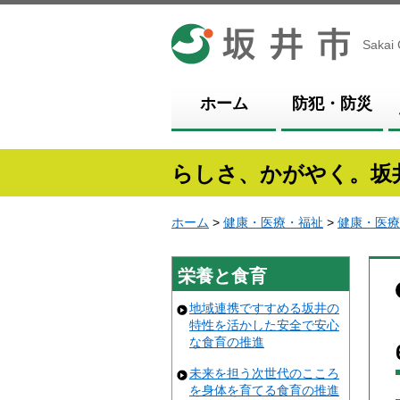
坂井市
Sakai 
ホーム
防犯・防災
らしさ、かがやく。坂
ホーム
>
健康・医療・福祉
>
健康・医療
栄養と食育
地域連携ですすめる坂井の
特性を活かした安全で安心
な食育の推進
未来を担う次世代のこころ
を身体を育てる食育の推進