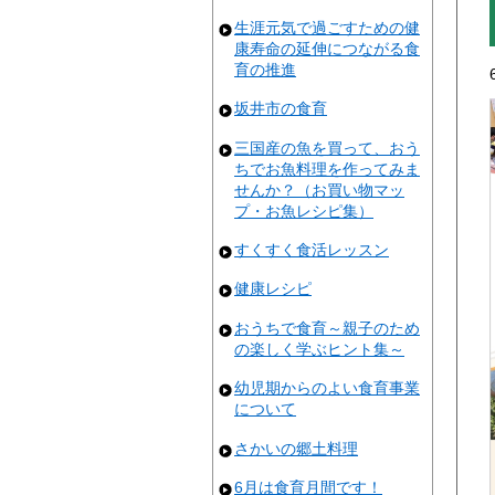
生涯元気で過ごすための健
康寿命の延伸につながる食
育の推進
坂井市の食育
三国産の魚を買って、おう
ちでお魚料理を作ってみま
せんか？（お買い物マッ
プ・お魚レシピ集）
すくすく食活レッスン
健康レシピ
おうちで食育～親子のため
の楽しく学ぶヒント集～
幼児期からのよい食育事業
について
さかいの郷土料理
6月は食育月間です！