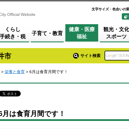
文字サイズ・色合いの
City Official Website
くらし
健康・医療
観光・文
子育て・教育
手続き・税
福祉
スポーツ
井市
サイト検索
>
栄養と食育
> 6月は食育月間です！
6月は食育月間です！