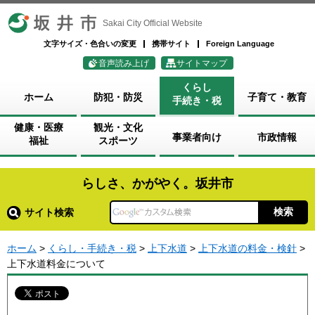
坂井市
Sakai City Official Website
文字サイズ・色合いの変更
携帯サイト
Foreign Language
音声読み上げ
サイトマップ
くらし
ホーム
防犯・防災
子育て・教育
手続き・税
健康・医療
観光・文化
事業者向け
市政情報
福祉
スポーツ
らしさ、かがやく。坂井市
サイト検索
ホーム
>
くらし・手続き・税
>
上下水道
>
上下水道の料金・検針
>
上下水道料金について