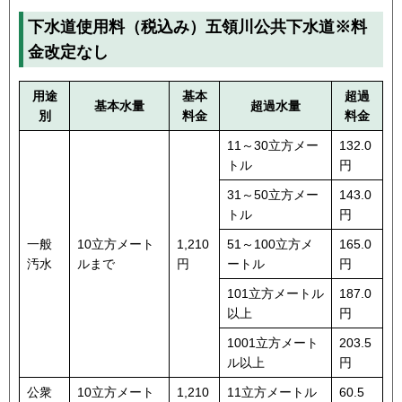
下水道使用料（税込み）五領川公共下水道※料
金改定なし
用途
基本
超過
基本水量
超過水量
別
料金
料金
11～30立方メー
132.0
トル
円
31～50立方メー
143.0
トル
円
一般
10立方メート
1,210
51～100立方メ
165.0
汚水
ルまで
円
ートル
円
101立方メートル
187.0
以上
円
1001立方メート
203.5
ル以上
円
公衆
10立方メート
1,210
11立方メートル
60.5