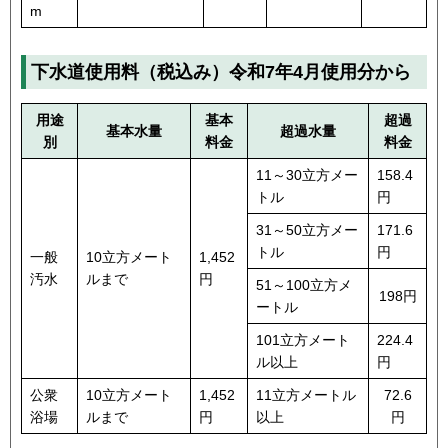
m
下水道使用料（税込み）令和7年4月使用分から
用途
基本
超過
基本水量
超過水量
別
料金
料金
11～30立方メー
158.4
トル
円
31～50立方メー
171.6
トル
円
一般
10立方メート
1,452
汚水
ルまで
円
51～100立方メ
198円
ートル
101立方メート
224.4
ル以上
円
公衆
10立方メート
1,452
11立方メートル
72.6
浴場
ルまで
円
以上
円