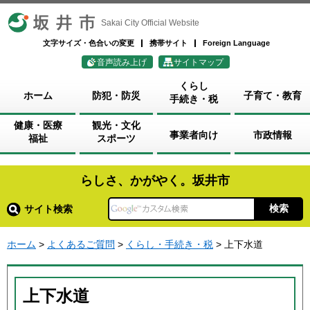
坂井市
Sakai City Official Website
文字サイズ・色合いの変更
携帯サイト
Foreign Language
音声読み上げ
サイトマップ
くらし
ホーム
防犯・防災
子育て・教育
手続き・税
健康・医療
観光・文化
事業者向け
市政情報
福祉
スポーツ
らしさ、かがやく。坂井市
サイト検索
ホーム
>
よくあるご質問
>
くらし・手続き・税
> 上下水道
上下水道