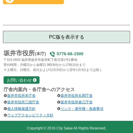
PC版を表示する
坂井市役所
(本庁)
0776-66-1500
〒919-0592 福井県坂井市坂井町下新庄第1号1番地
受付時間：月曜日から金曜日 8時30分から17時15分まで
※土曜日、日曜日、祝日および12月29日から翌年1月3日までは除く
お問い合わせ
庁舎内案内・各庁舎へのアクセス
坂井市役所本庁舎
坂井市役所丸岡庁舎
坂井市役所三国庁舎
坂井市役所春江庁舎
個人情報保護方針
リンク・著作権・免責事項
ウェブアクセシビリティ方針
Copyright © 2016 City Sakai All Rights Reserved.