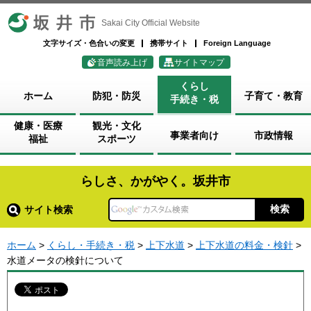
坂井市
Sakai City Official Website
文字サイズ・色合いの変更
携帯サイト
Foreign Language
音声読み上げ
サイトマップ
くらし
ホーム
防犯・防災
子育て・教育
手続き・税
健康・医療
観光・文化
事業者向け
市政情報
福祉
スポーツ
らしさ、かがやく。坂井市
サイト検索
ホーム
>
くらし・手続き・税
>
上下水道
>
上下水道の料金・検針
>
水道メータの検針について