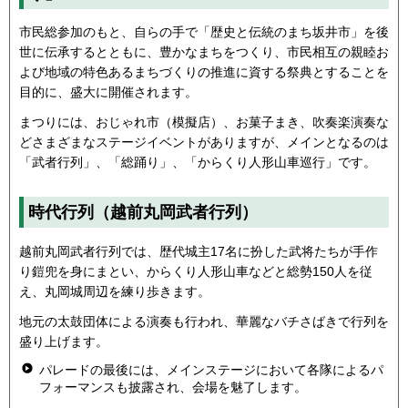
市民総参加のもと、自らの手で「歴史と伝統のまち坂井市」を後
世に伝承するとともに、豊かなまちをつくり、市民相互の親睦お
よび地域の特色あるまちづくりの推進に資する祭典とすることを
目的に、盛大に開催されます。
まつりには、おじゃれ市（模擬店）、お菓子まき、吹奏楽演奏な
どさまざまなステージイベントがありますが、メインとなるのは
「武者行列」、「総踊り」、「からくり人形山車巡行」です。
時代行列（越前丸岡武者行列）
越前丸岡武者行列では、歴代城主17名に扮した武将たちが手作
り鎧兜を身にまとい、からくり人形山車などと総勢150人を従
え、丸岡城周辺を練り歩きます。
地元の太鼓団体による演奏も行われ、華麗なバチさばきで行列を
盛り上げます。
パレードの最後には、メインステージにおいて各隊によるパ
フォーマンスも披露され、会場を魅了します。