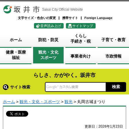
坂井市
Sakai City Official Website
文字サイズ・色合いの変更
携帯サイト
Foreign Language
音声読み上げ
サイトマップ
くらし
ホーム
防犯・防災
子育て・教育
手続き・税
健康・医療
観光・文化
事業者向け
市政情報
福祉
スポーツ
らしさ、かがやく。坂井市
サイト検索
ホーム
>
観光・文化・スポーツ
>
観光
> 丸岡古城まつり
更新日：2026年1月23日