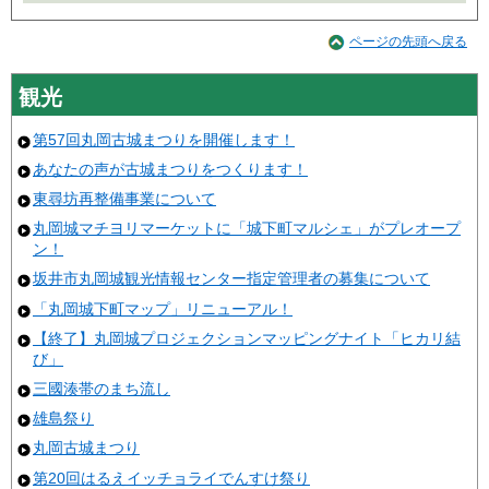
ページの先頭へ戻る
観光
第57回丸岡古城まつりを開催します！
あなたの声が古城まつりをつくります！
東尋坊再整備事業について
丸岡城マチヨリマーケットに「城下町マルシェ」がプレオープ
ン！
坂井市丸岡城観光情報センター指定管理者の募集について
「丸岡城下町マップ」リニューアル！
【終了】丸岡城プロジェクションマッピングナイト「ヒカリ結
び」
三國湊帯のまち流し
雄島祭り
丸岡古城まつり
第20回はるえイッチョライでんすけ祭り