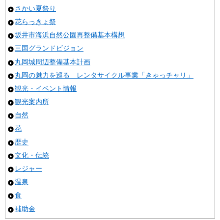
さかい夏祭り
花らっきょ祭
坂井市海浜自然公園再整備基本構想
三国グランドビジョン
丸岡城周辺整備基本計画
丸岡の魅力を巡る レンタサイクル事業「きゃっチャリ」
観光・イベント情報
観光案内所
自然
花
歴史
文化・伝統
レジャー
温泉
食
補助金