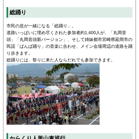
総踊り
市民の息が一緒になる「総踊り」。
道路いっぱいに埋め尽くされた参加者約1,400人が、「丸岡音
頭」「丸岡音頭新バージョン」、そして姉妹都市宮崎県延岡市の
民謡「ばんば踊り」の音楽に合わせ、メイン会場周辺の道路を踊
り歩きます。
総踊りには、祭りに来た人ならだれでも参加できます。
からくり人形山車巡行