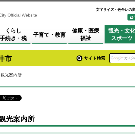
文字サイズ・色合いの
City Official Website
くらし
健康・医療
観光・文
子育て・教育
手続き・税
福祉
スポーツ
井市
サイト検索
 観光案内所
観光案内所