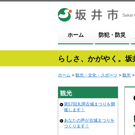
坂井市
Sakai 
ホーム
防犯・防災
らしさ、かがやく。坂
ホーム
>
観光・文化・スポーツ
>
観光
>
観光
第57回丸岡古城まつりを開
催します！
あなたの声が古城まつりを
つくります！