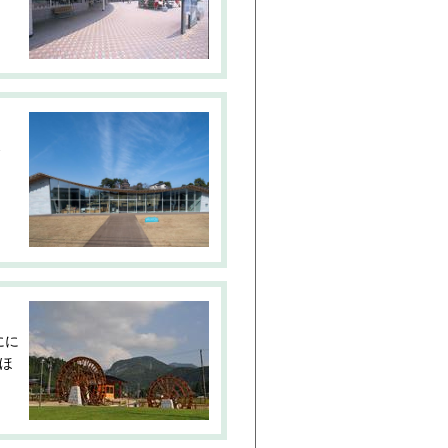
食
にに
ほ