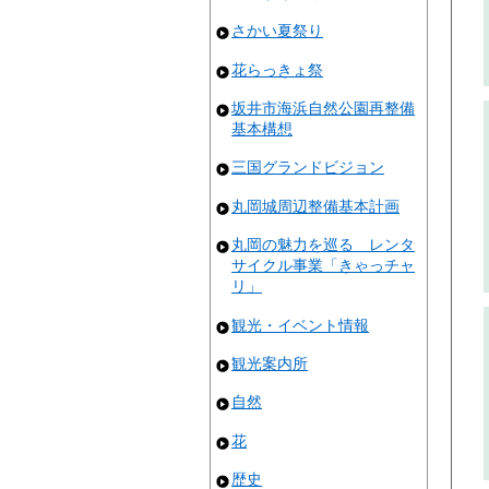
さかい夏祭り
花らっきょ祭
坂井市海浜自然公園再整備
基本構想
三国グランドビジョン
丸岡城周辺整備基本計画
丸岡の魅力を巡る レンタ
サイクル事業「きゃっチャ
リ」
観光・イベント情報
観光案内所
自然
花
歴史