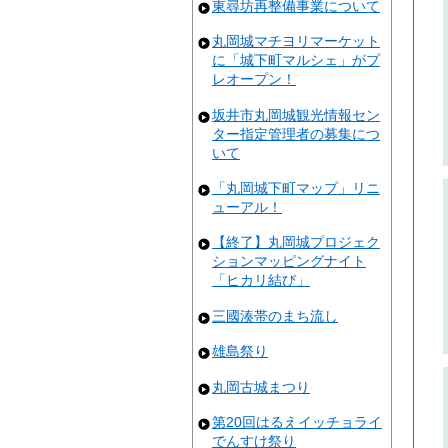
東尋坊再整備事業について
丸岡城マチヨリマーケット
に「城下町マルシェ」がプ
レオープン！
坂井市丸岡城観光情報セン
ター指定管理者の募集につ
いて
「丸岡城下町マップ」リニ
ューアル！
【終了】丸岡城プロジェク
ションマッピングナイト
「ヒカリ結び」
三國湊帯のまち流し
雄島祭り
丸岡古城まつり
第20回はるえイッチョライ
でんすけ祭り