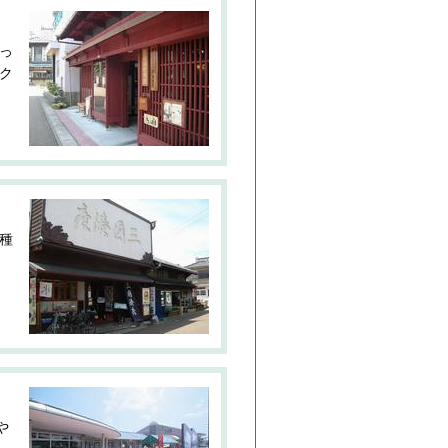
っ
ク
種
や