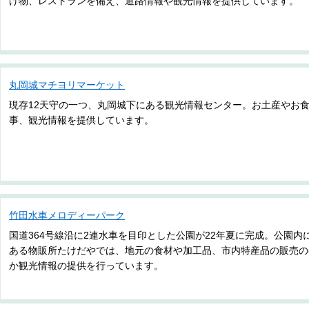
げ物、レストランを備え、道路情報や観光情報を提供しています。
丸岡城マチヨリマーケット
現存12天守の一つ、丸岡城下にある観光情報センター。お土産やお
事、観光情報を提供しています。
竹田水車メロディーパーク
国道364号線沿に2連水車を目印とした公園が22年夏に完成。公園内
ある物販所たけだやでは、地元の食材や加工品、市内特産品の販売の
か観光情報の提供を行っています。