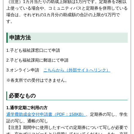
（注意）1カ月当たりの助成上限額は1万円です。定期券を2枚以
上使っている場合や、コミュニティバスと定期券を併用している
場合は、それぞれの1カ月分の助成額の合計の上限が1万円で
す。
申請方法
1.子ども福祉課窓口にて申請
2.子ども福祉課宛に郵送にて申請
3.オンライン申請
こちらから（外部サイトへリンク）
※各支所での受付はできません。
必要なもの
1.通学定期ご利用の方
通学費助成金交付申請書（PDF：158KB）
、定期券の写し、学生
証の写し、通帳の写し
【注意】期間中に使用したすべての定期券について写しが必要で
す。忘れずにコピーをとり保管しておいてください。また、京福