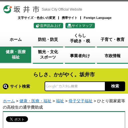
坂井市
Sakai City Official Website
文字サイズ・色合いの変更
携帯サイト
Foreign Language
音声読み上げ
サイトマップ
くらし
ホーム
防犯・防災
子育て・教育
手続き・税
健康・医療
観光・文化
事業者向け
市政情報
福祉
スポーツ
らしさ、かがやく。坂井市
サイト検索
ホーム
>
健康・医療・福祉
>
福祉
>
母子父子福祉
> ひとり親家庭等
の高校生の通学費助成