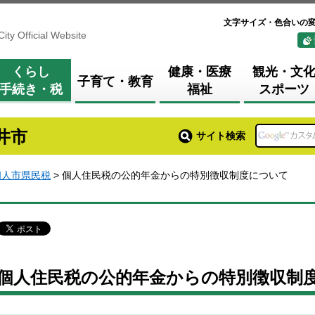
文字サイズ・色合いの
City Official Website
くらし
健康・医療
観光・文
子育て・教育
手続き・税
福祉
スポーツ
井市
サイト検索
個人市県民税
> 個人住民税の公的年金からの特別徴収制度について
個人住民税の公的年金からの特別徴収制