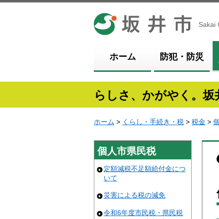
坂井市
Sakai 
ホーム
防犯・防災
らしさ、かがやく。坂
ホーム
>
くらし・手続き・税
>
税金
>
個人市県民税
定額減税不足額給付金につ
いて
災害による税の減免
令和6年度市民税・県民税