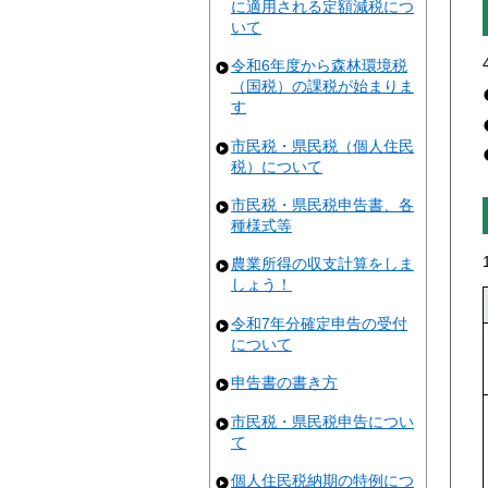
に適用される定額減税につ
いて
令和6年度から森林環境税
（国税）の課税が始まりま
す
市民税・県民税（個人住民
税）について
市民税・県民税申告書、各
種様式等
農業所得の収支計算をしま
しょう！
令和7年分確定申告の受付
について
申告書の書き方
市民税・県民税申告につい
て
個人住民税納期の特例につ