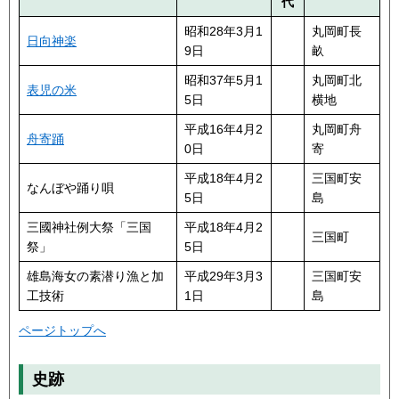
代
昭和28年3月1
丸岡町長
日向神楽
9日
畝
昭和37年5月1
丸岡町北
表児の米
5日
横地
平成16年4月2
丸岡町舟
舟寄踊
0日
寄
平成18年4月2
三国町安
なんぼや踊り唄
5日
島
三國神社例大祭「三国
平成18年4月2
三国町
祭」
5日
雄島海女の素潜り漁と加
平成29年3月3
三国町安
工技術
1日
島
ページトップへ
史跡