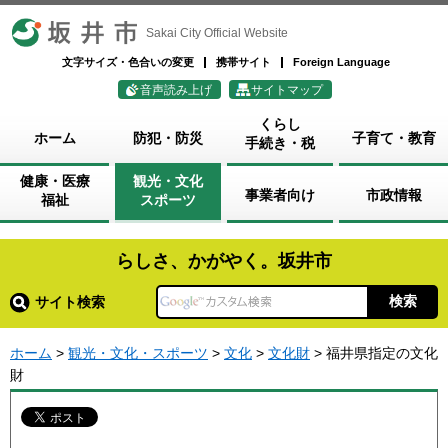
坂井市
Sakai City Official Website
文字サイズ・色合いの変更
携帯サイト
Foreign Language
音声読み上げ
サイトマップ
くらし
ホーム
防犯・防災
子育て・教育
手続き・税
健康・医療
観光・文化
事業者向け
市政情報
福祉
スポーツ
らしさ、かがやく。坂井市
サイト検索
ホーム
>
観光・文化・スポーツ
>
文化
>
文化財
> 福井県指定の文化
財