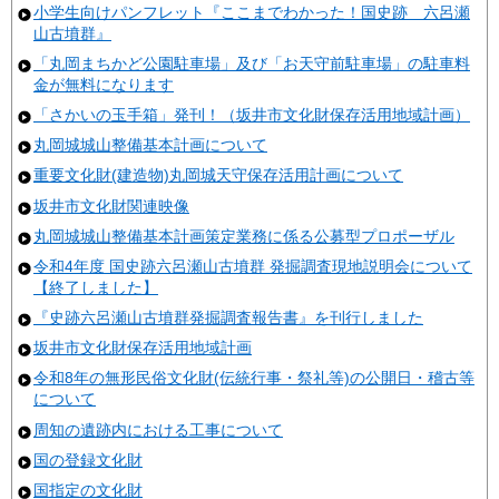
小学生向けパンフレット『ここまでわかった！国史跡 六呂瀬
山古墳群』
「丸岡まちかど公園駐車場」及び「お天守前駐車場」の駐車料
金が無料になります
「さかいの玉手箱」発刊！（坂井市文化財保存活用地域計画）
丸岡城城山整備基本計画について
重要文化財(建造物)丸岡城天守保存活用計画について
坂井市文化財関連映像
丸岡城城山整備基本計画策定業務に係る公募型プロポーザル
令和4年度 国史跡六呂瀬山古墳群 発掘調査現地説明会について
【終了しました】
『史跡六呂瀬山古墳群発掘調査報告書』を刊行しました
坂井市文化財保存活用地域計画
令和8年の無形民俗文化財(伝統行事・祭礼等)の公開日・稽古等
について
周知の遺跡内における工事について
国の登録文化財
国指定の文化財