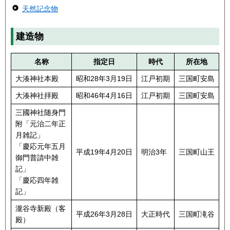
天然記念物
建造物
名称
指定日
時代
所在地
大湊神社本殿
昭和28年3月19日
江戸初期
三国町安島
大湊神社拝殿
昭和46年4月16日
江戸初期
三国町安島
三國神社随身門
附「元治二年正
月雑記」
「慶応元年五月
平成19年4月20日
明治3年
三国町山王
御門普請中雑
記」
「慶応四年雑
記」
瀧谷寺新殿（客
平成26年3月28日
大正時代
三国町滝谷
殿）