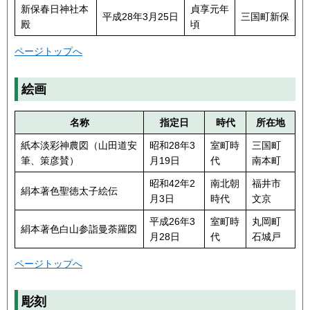
新保春日神社本
貞享元年
平成28年3月25日
三国町新保
殿
頃
ページトップへ
絵画
名称
指定日
時代
所在地
紙本淡彩神農図（山田道安
昭和28年3
室町時
三国町
筆、策彦賛）
月19日
代
南本町
昭和42年2
南北朝
福井市
絹本著色聖徳太子絵伝
月3日
時代
文京
平成26年3
室町時
丸岡町
絹本著色白山参詣曼荼羅図
月28日
代
石城戸
ページトップへ
彫刻