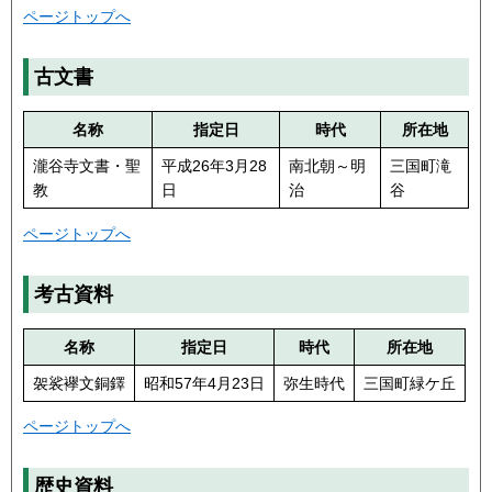
ページトップへ
古文書
名称
指定日
時代
所在地
瀧谷寺文書・聖
平成26年3月28
南北朝～明
三国町滝
教
日
治
谷
ページトップへ
考古資料
名称
指定日
時代
所在地
袈裟襷文銅鐸
昭和57年4月23日
弥生時代
三国町緑ケ丘
ページトップへ
歴史資料