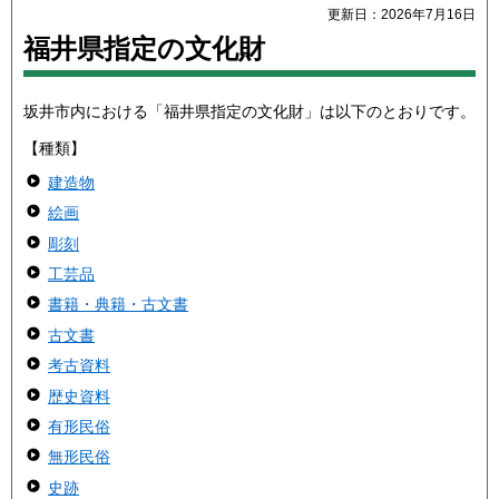
更新日：2026年7月16日
福井県指定の文化財
坂井市内における「福井県指定の文化財」は以下のとおりです。
【種類】
建造物
絵画
彫刻
工芸品
書籍・典籍・古文書
古文書
考古資料
歴史資料
有形民俗
無形民俗
史跡