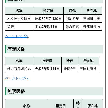
名称
指定日
時代
所在地
木立神社立願文
昭和32年7月30日
明治初年
三国町山王
板碑
平成2年5月8日
鎌倉時代
春江町井向
ページトップへ
有形民俗
名称
指定日
時代
所在地
越前万歳図絵馬
令和6年5月14日
正徳2年
三国町滝谷
ページトップへ
無形民俗
時
名称
指定日
所在地