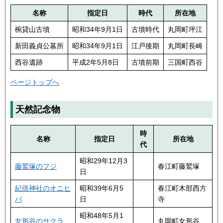
名称
指定日
時代
所在地
椀貸山古墳
昭和34年9月1日
古墳時代
丸岡町坪江
新田義貞公墓所
昭和34年9月1日
江戸後期
丸岡町長崎
西谷遺跡
平成2年5月8日
古墳前期
三国町西谷
ページトップへ
天然記念物
時
名称
指定日
所在地
代
昭和29年12月3
藤鷲塚のフジ
春江町藤鷲塚
日
紀倍神社のオニヒ
昭和39年6月5
春江町木部西方
バ
日
寺
昭和48年5月1
女形谷のサクラ
丸岡町女形谷