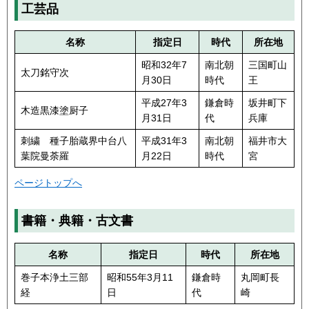
工芸品
名称
指定日
時代
所在地
昭和32年7
南北朝
三国町山
太刀銘守次
月30日
時代
王
平成27年3
鎌倉時
坂井町下
木造黒漆塗厨子
月31日
代
兵庫
刺繍 種子胎蔵界中台八
平成31年3
南北朝
福井市大
葉院曼荼羅
月22日
時代
宮
ページトップへ
書籍・典籍・古文書
名称
指定日
時代
所在地
巻子本浄土三部
昭和55年3月11
鎌倉時
丸岡町長
経
日
代
崎