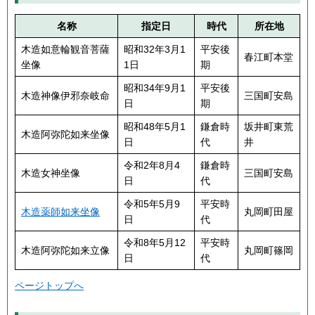
名称
指定日
時代
所在地
木造如意輪観音菩薩
昭和32年3月1
平安後
春江町本堂
坐像
1日
期
昭和34年9月1
平安後
木造神像伊邪奈岐命
三国町安島
日
期
昭和48年5月1
鎌倉時
坂井町東荒
木造阿弥陀如来坐像
日
代
井
令和2年8月4
鎌倉時
木造女神坐像
三国町安島
日
代
令和5年5月9
平安時
木造薬師如来坐像
丸岡町田屋
日
代
令和8年5月12
平安時
木造阿弥陀如来立像
丸岡町篠岡
日
代
ページトップへ