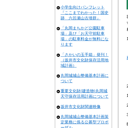
小学生向けパンフレット
『ここまでわかった！国史
跡 六呂瀬山古墳群』
「丸岡まちかど公園駐車
場」及び「お天守前駐車
場」の駐車料金が無料にな
ります
「さかいの玉手箱」発刊！
（坂井市文化財保存活用地
域計画）
丸岡城城山整備基本計画に
ついて
重要文化財(建造物)丸岡城
天守保存活用計画について
坂井市文化財関連映像
丸岡城城山整備基本計画策
定業務に係る公募型プロポ
ーザル