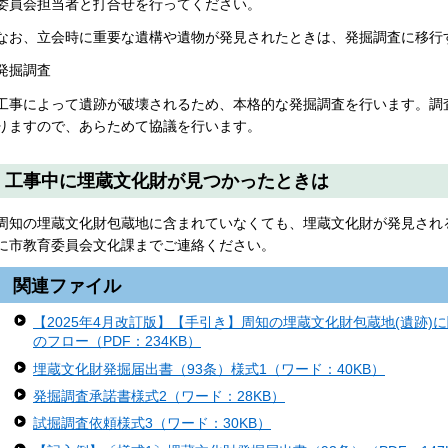
委員会担当者と打合せを行ってください。
なお、立会時に重要な遺構や遺物が発見されたときは、発掘調査に移行
発掘調査
工事によって遺跡が破壊されるため、本格的な発掘調査を行います。調
りますので、あらためて協議を行います。
工事中に埋蔵文化財が見つかったときは
周知の埋蔵文化財包蔵地に含まれていなくても、埋蔵文化財が発見され
に市教育委員会文化課までご連絡ください。
関連ファイル
【2025年4月改訂版】【手引き】周知の埋蔵文化財包蔵地(遺跡
のフロー（PDF：234KB）
埋蔵文化財発掘届出書（93条）様式1（ワード：40KB）
発掘調査承諾書様式2（ワード：28KB）
試掘調査依頼様式3（ワード：30KB）