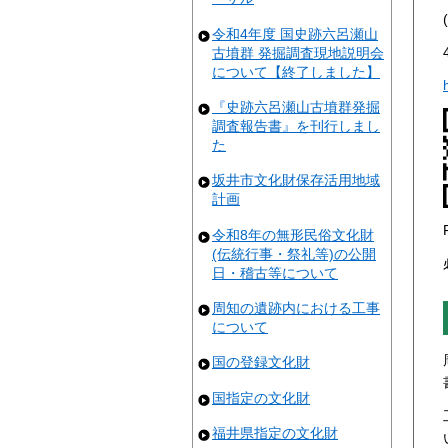
令和4年度 国史跡六呂瀬山
古墳群 発掘調査現地説明会
について【終了しました】
『史跡六呂瀬山古墳群発掘
調査報告書』を刊行しまし
た
坂井市文化財保存活用地域
計画
令和8年の無形民俗文化財
(伝統行事・祭礼等)の公開
日・稽古等について
周知の遺跡内における工事
について
国の登録文化財
国指定の文化財
福井県指定の文化財