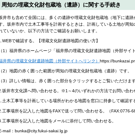
周知の埋蔵文化財包蔵地（遺跡）に関する手続き
坂井市も含めて全国には、多くの遺跡や埋蔵文化財包蔵地（地下に遺跡
す。坂井市内で土木工事等を計画するときは、計画している土地が周知
れていないか、以下の方法でご確認をお願いします。
1.WEBで確認する。【埋蔵文化財遺跡地図の使い方】
（1）福井県のホームページ「福井県の埋蔵文化財遺跡地図（外部サイ
福井県の埋蔵文化財遺跡地図（外部サイトへリンク）
https://bunkazai.p
（2）地図の赤く囲った範囲が周知の埋蔵文化財包蔵地（遺跡）です。
（3）詳しい情報は、赤く囲った部分をクリックするとご覧いただけま
2.坂井市文化課へ問い合わせる。※1～4のいずれかの方法でお問い合わ
1.土木工事等を計画している場所がわかる地図を窓口に持参して確認す
2.工事場所を記入した地図をFAXで送って問い合わせる。（FAX:0776-68-
3.工事場所を記入した地図をメールに添付して問い合わせる。
E-mail：bunka@city.fukui-sakai.lg.jp