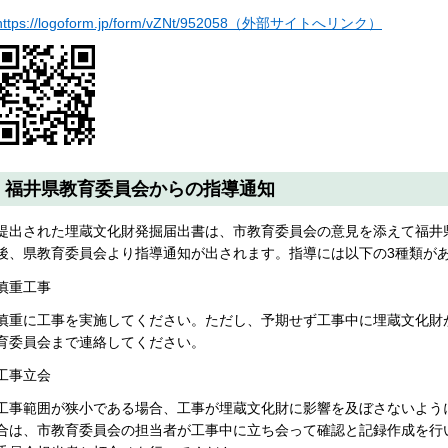
https://logoform.jp/form/vZNt/952058（外部サイトへリンク）
福井県教育委員会からの指導通知
提出された埋蔵文化財発掘届出書は、市教育委員会の意見を添えて福井
後、県教育委員会より指導通知が出されます。指導には以下の3種類が
慎重工事
慎重に工事を実施してください。ただし、予期せず工事中に埋蔵文化財
育委員会まで連絡してください。
工事立会
工事範囲が狭小である場合、工事が埋蔵文化財に影響を及ぼさないよう
合は、市教育委員会の担当者が工事中に立ち会って確認と記録作成を行