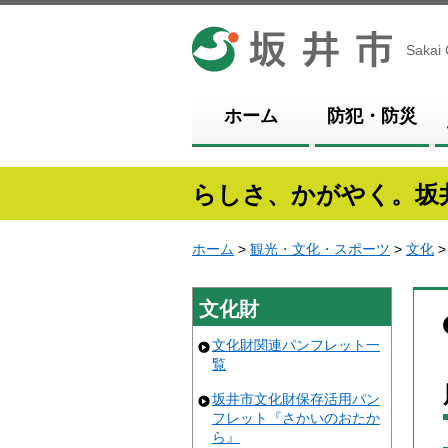
坂井市
Sakai 
ホーム
防犯・防災
らしさ、かがやく。坂
ホーム
>
観光・文化・スポーツ
>
文化
文化財
文化財関連パンフレット一
覧
坂井市文化財保存活用パン
フレット『さかいのおたか
ら』