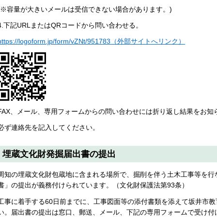
(※容量が大きいメールは受信できない場合があります。)
4.下記URLまたはQRコードから問い合わせる。
https://logoform.jp/form/vZNt/951783（外部サイトへリンク）
FAX、メール、専用フォームからの問い合わせには折り返し結果をお知
必ず連絡先を記入してください。
埋蔵文化財発掘届出書の提出
周知の埋蔵文化財包蔵地に含まれる場所で、掘削を伴う土木工事等を行
書」の提出が義務付けられています。（文化財保護法第93条）
工事に着手する60日前までに、工事図面等の添付書類を添えて坂井市
い。届出書の提出は窓口、郵送、メール、下記の専用フォームで受け付