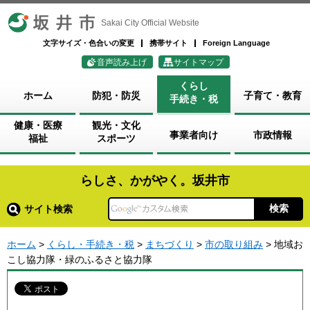
坂井市
Sakai City Official Website
文字サイズ・色合いの変更
携帯サイト
Foreign Language
音声読み上げ
サイトマップ
くらし
ホーム
防犯・防災
子育て・教育
手続き・税
健康・医療
観光・文化
事業者向け
市政情報
福祉
スポーツ
らしさ、かがやく。坂井市
サイト検索
ホーム
>
くらし・手続き・税
>
まちづくり
>
市の取り組み
> 地域お
こし協力隊・緑のふるさと協力隊