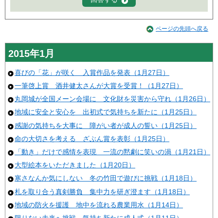
ページの先頭へ戻る
2015年1月
喜びの「花」が咲く 入賞作品を発表（1月27日）
一筆啓上賞 酒井健太さんが大賞を受賞！（1月27日）
丸岡城が全国メーン会場に 文化財を災害から守れ（1月26日）
地域に安全と安心を 出初式で気持ちを新たに（1月25日）
感謝の気持ちを大事に 障がい者が成人の誓い（1月25日）
命の大切さを考える ざぶん賞を表彰（1月25日）
「動き」だけで感情を表現 一流の黙劇に笑いの渦（1月21日）
大型絵本をいただきました（1月20日）
寒さなんか気にしない 冬の竹田で遊びに挑戦（1月18日）
札を取り合う真剣勝負 集中力を研ぎ澄ます（1月18日）
地域の防火を援護 地中を流れる農業用水（1月14日）
限りない未来へ挑戦 気持ち新たに成人式（1月11日）