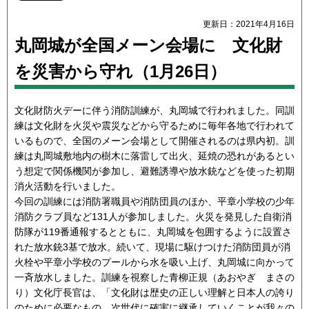
更新日：2021年4月16日
丸岡城が全国メーン会場に 文化財
を災害から守れ（1月26日）
文化財防火デーに伴う消防訓練が、丸岡城で行われました。同訓
練は文化財を火災や震災などから守るために毎年各地で行われて
いるもので、全国のメーン会場として開催されるのは県内初。訓
練は丸岡城敷地内の樹木に落雷して出火、延焼の恐れがあるとい
う想定で関係機関が参加し、避難誘導や放水銃などを使った初期
消火活動を行いました。
今回の訓練には消防署職員や消防団員のほか、平章小学校の少年
消防クラブ員など131人が参加しました。火災を発見した自衛消
防隊が119番通報するとともに、丸岡城を包囲するように設置さ
れた放水銃3基で放水。続いて、現場に駆けつけた消防団員が消
火栓や平章小学校のプールから水を吸い上げ、丸岡城に向かって
一斉放水しました。訓練を視察した青柳正規（あおやぎ まさの
り）文化庁長官は、「文化財は歴史の正しい理解と日本人の誇り
のために必要なもの。次世代に確実に継承していくことが我々の