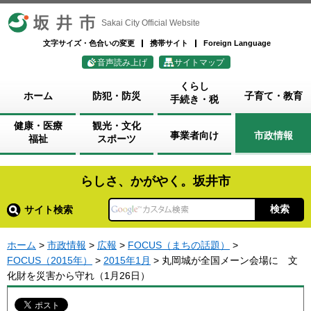
坂井市
Sakai City Official Website
文字サイズ・色合いの変更
携帯サイト
Foreign Language
音声読み上げ
サイトマップ
くらし
ホーム
防犯・防災
子育て・教育
手続き・税
健康・医療
観光・文化
事業者向け
市政情報
福祉
スポーツ
らしさ、かがやく。坂井市
サイト検索
ホーム
>
市政情報
>
広報
>
FOCUS（まちの話題）
>
FOCUS（2015年）
>
2015年1月
> 丸岡城が全国メーン会場に 文
化財を災害から守れ（1月26日）