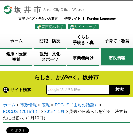
坂井市
Sakai City Official Website
文字サイズ・色合いの変更
携帯サイト
Foreign Language
音声読み上げ
サイトマップ
くらし
ホーム
防犯・防災
子育て・教育
手続き・税
健康・医療
観光・文化
事業者向け
市政情報
福祉
スポーツ
らしさ、かがやく。坂井市
サイト検索
ホーム
>
市政情報
>
広報
>
FOCUS（まちの話題）
>
FOCUS（2015年）
>
2015年1月
> 災害から暮らしを守る 決意新
たに出初式（1月10日）