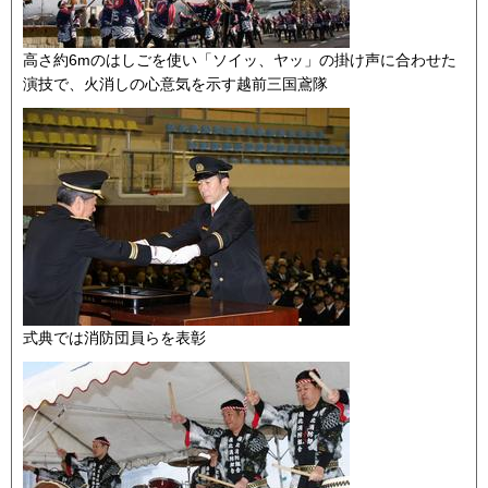
高さ約6mのはしごを使い「ソイッ、ヤッ」の掛け声に合わせた
演技で、火消しの心意気を示す越前三国鳶隊
式典では消防団員らを表彰