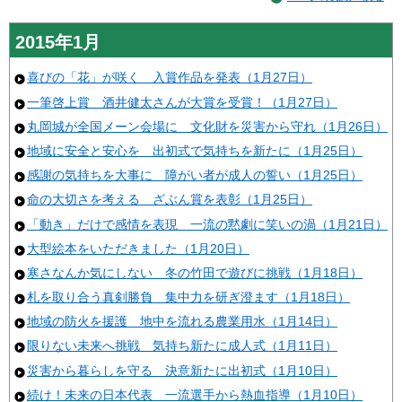
2015年1月
喜びの「花」が咲く 入賞作品を発表（1月27日）
一筆啓上賞 酒井健太さんが大賞を受賞！（1月27日）
丸岡城が全国メーン会場に 文化財を災害から守れ（1月26日）
地域に安全と安心を 出初式で気持ちを新たに（1月25日）
感謝の気持ちを大事に 障がい者が成人の誓い（1月25日）
命の大切さを考える ざぶん賞を表彰（1月25日）
「動き」だけで感情を表現 一流の黙劇に笑いの渦（1月21日）
大型絵本をいただきました（1月20日）
寒さなんか気にしない 冬の竹田で遊びに挑戦（1月18日）
札を取り合う真剣勝負 集中力を研ぎ澄ます（1月18日）
地域の防火を援護 地中を流れる農業用水（1月14日）
限りない未来へ挑戦 気持ち新たに成人式（1月11日）
災害から暮らしを守る 決意新たに出初式（1月10日）
続け！未来の日本代表 一流選手から熱血指導（1月10日）