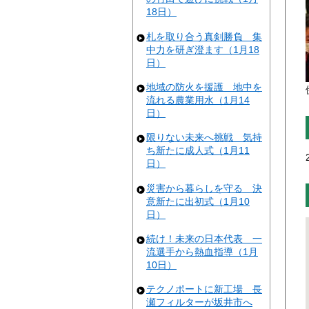
18日）
札を取り合う真剣勝負 集
中力を研ぎ澄ます（1月18
日）
地域の防火を援護 地中を
流れる農業用水（1月14
日）
限りない未来へ挑戦 気持
ち新たに成人式（1月11
日）
災害から暮らしを守る 決
意新たに出初式（1月10
日）
続け！未来の日本代表 一
流選手から熱血指導（1月
10日）
テクノポートに新工場 長
瀬フィルターが坂井市へ