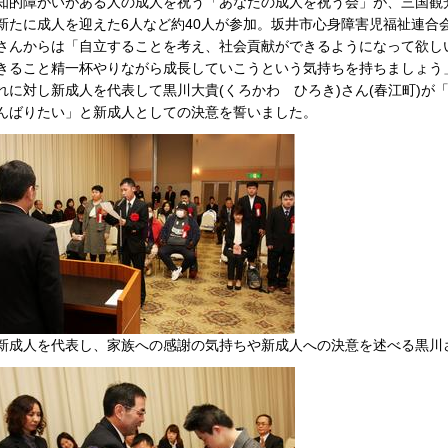
知的障がいがある人の成人を祝う「あなたの成人を祝う会」が、三国観
新たに成人を迎えた6人など約40人が参加。坂井市心身障害児福祉連合会
さんからは「自立することを考え、社会貢献ができるようになって欲し
きること精一杯やりながら成長していこうという気持ちを持ちましょう
れに対し新成人を代表して黒川大貴(くろかわ ひろき)さん(春江町)が
んばりたい」と新成人としての決意を誓いました。
新成人を代表し、家族への感謝の気持ちや新成人への決意を述べる黒川