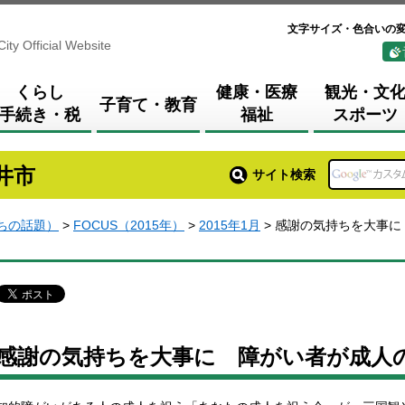
文字サイズ・色合いの
City Official Website
くらし
健康・医療
観光・文
子育て・教育
手続き・税
福祉
スポーツ
井市
サイト検索
まちの話題）
>
FOCUS（2015年）
>
2015年1月
> 感謝の気持ちを大事に
感謝の気持ちを大事に 障がい者が成人の