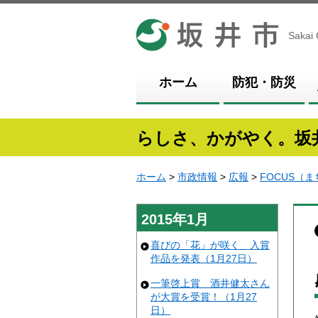
坂井市
Sakai 
ホーム
防犯・防災
らしさ、かがやく。坂
ホーム
>
市政情報
>
広報
>
FOCUS（
2015年1月
喜びの「花」が咲く 入賞
作品を発表（1月27日）
一筆啓上賞 酒井健太さん
が大賞を受賞！（1月27
日）