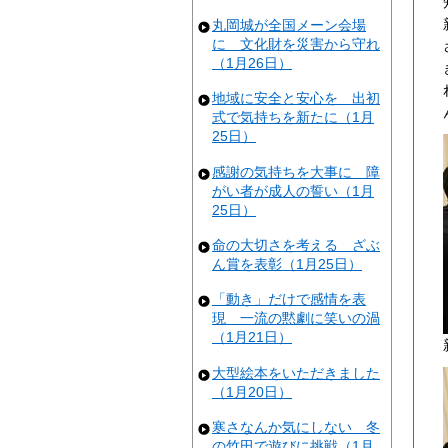
丸岡城が全国メーン会場
に 文化財を災害から守れ
（1月26日）
地域に安全と安心を 出初
式で気持ちを新たに（1月
25日）
感謝の気持ちを大事に 障
がい者が成人の誓い（1月
25日）
命の大切さを考える ざぶ
ん賞を表彰（1月25日）
「動き」だけで感情を表
現 一流の黙劇に笑いの渦
（1月21日）
大型絵本をいただきました
（1月20日）
寒さなんか気にしない 冬
の竹田で遊びに挑戦（1月