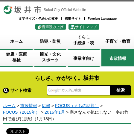
坂井市
Sakai City Official Website
文字サイズ・色合いの変更
携帯サイト
Foreign Language
音声読み上げ
サイトマップ
くらし
ホーム
防犯・防災
子育て・教育
手続き・税
健康・医療
観光・文化
事業者向け
市政情報
福祉
スポーツ
らしさ、かがやく。坂井市
サイト検索
ホーム
>
市政情報
>
広報
>
FOCUS（まちの話題）
>
FOCUS（2015年）
>
2015年1月
> 寒さなんか気にしない 冬の竹
田で遊びに挑戦（1月18日）