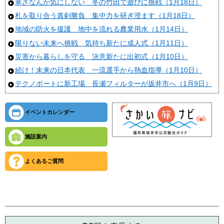
寒さなんか気にしない 冬の竹田で遊びに挑戦（1月18日）
札を取り合う真剣勝負 集中力を研ぎ澄ます（1月18日）
地域の防火を援護 地中を流れる農業用水（1月14日）
限りない未来へ挑戦 気持ち新たに成人式（1月11日）
災害から暮らしを守る 決意新たに出初式（1月10日）
続け！未来の日本代表 一流選手から熱血指導（1月10日）
テクノポートに新工場 長瀬フィルターが坂井市へ（1月9日）
イベントカレンダー
施設案内
よくあるご質問