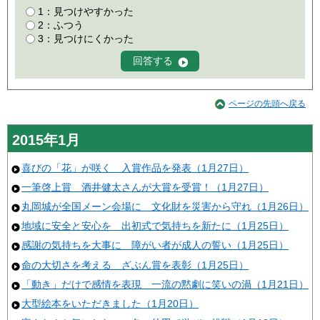
1：見つけやすかった
2：ふつう
3：見つけにくかった
ページの先頭へ戻る
2015年1月
喜びの「花」が咲く 入賞作品を発表（1月27日）
一筆啓上賞 酒井健太さんが大賞を受賞！（1月27日）
丸岡城が全国メーン会場に 文化財を災害から守れ（1月26日）
地域に安全と安心を 出初式で気持ちを新たに（1月25日）
感謝の気持ちを大事に 障がい者が成人の誓い（1月25日）
命の大切さを考える ざぶん賞を表彰（1月25日）
「動き」だけで感情を表現 一流の黙劇に笑いの渦（1月21日）
大型絵本をいただきました（1月20日）