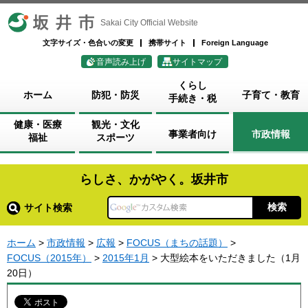
坂井市
Sakai City Official Website
文字サイズ・色合いの変更
携帯サイト
Foreign Language
音声読み上げ
サイトマップ
くらし
ホーム
防犯・防災
子育て・教育
手続き・税
健康・医療
観光・文化
事業者向け
市政情報
福祉
スポーツ
らしさ、かがやく。坂井市
サイト検索
ホーム
>
市政情報
>
広報
>
FOCUS（まちの話題）
>
FOCUS（2015年）
>
2015年1月
> 大型絵本をいただきました（1月
20日）