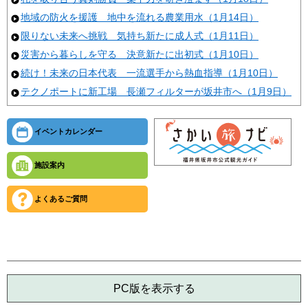
地域の防火を援護 地中を流れる農業用水（1月14日）
限りない未来へ挑戦 気持ち新たに成人式（1月11日）
災害から暮らしを守る 決意新たに出初式（1月10日）
続け！未来の日本代表 一流選手から熱血指導（1月10日）
テクノポートに新工場 長瀬フィルターが坂井市へ（1月9日）
イベントカレンダー
施設案内
よくあるご質問
PC版を表示する