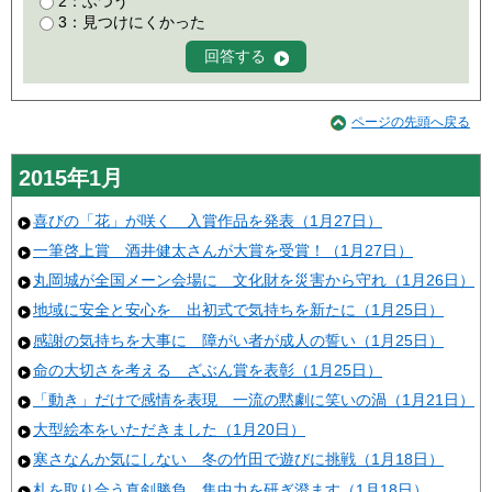
2：ふつう
3：見つけにくかった
ページの先頭へ戻る
2015年1月
喜びの「花」が咲く 入賞作品を発表（1月27日）
一筆啓上賞 酒井健太さんが大賞を受賞！（1月27日）
丸岡城が全国メーン会場に 文化財を災害から守れ（1月26日）
地域に安全と安心を 出初式で気持ちを新たに（1月25日）
感謝の気持ちを大事に 障がい者が成人の誓い（1月25日）
命の大切さを考える ざぶん賞を表彰（1月25日）
「動き」だけで感情を表現 一流の黙劇に笑いの渦（1月21日）
大型絵本をいただきました（1月20日）
寒さなんか気にしない 冬の竹田で遊びに挑戦（1月18日）
札を取り合う真剣勝負 集中力を研ぎ澄ます（1月18日）