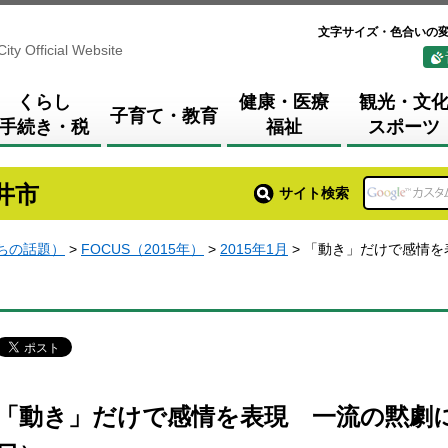
文字サイズ・色合いの
City Official Website
くらし
健康・医療
観光・文
子育て・教育
手続き・税
福祉
スポーツ
井市
サイト検索
まちの話題）
>
FOCUS（2015年）
>
2015年1月
> 「動き」だけで感情を
「動き」だけで感情を表現 一流の黙劇に