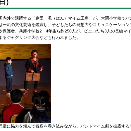
日）
国内外で活躍する「劇団 汎（はん）マイム工房」が、大関小学校でパ
は一流の文化芸術を鑑賞し、子どもたちの発想力やコミュニケーション
や保護者、兵庫小学校2・4年生ら約250人が、ピエロたち3人の長編マ
よるジャグリング大会なども行われました。
児童に協力を頼んで観客を巻き込みながら、パントマイム劇を披露する