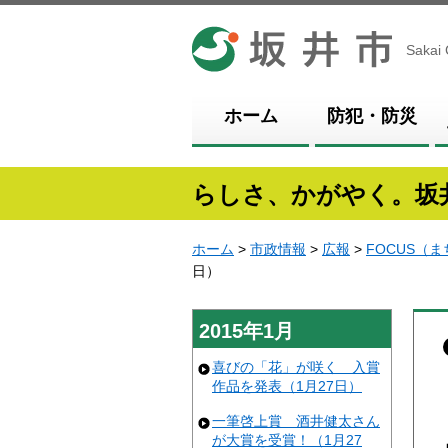
坂井市
Sakai 
ホーム
防犯・防災
らしさ、かがやく。坂
ホーム
>
市政情報
>
広報
>
FOCUS（
日）
2015年1月
喜びの「花」が咲く 入賞
作品を発表（1月27日）
一筆啓上賞 酒井健太さん
が大賞を受賞！（1月27