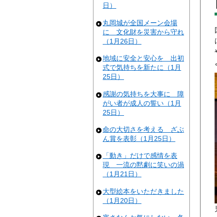
日）
丸岡城が全国メーン会場
に 文化財を災害から守れ
（1月26日）
地域に安全と安心を 出初
式で気持ちを新たに（1月
25日）
感謝の気持ちを大事に 障
がい者が成人の誓い（1月
25日）
命の大切さを考える ざぶ
ん賞を表彰（1月25日）
「動き」だけで感情を表
現 一流の黙劇に笑いの渦
（1月21日）
大型絵本をいただきました
（1月20日）