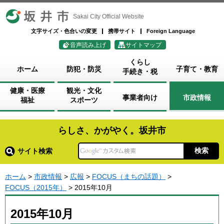
坂井市
Sakai City Official Website
文字サイズ・色合いの変更
携帯サイト
Foreign Language
音声読み上げ
サイトマップ
くらし
ホーム
防犯・防災
子育て・教育
手続き・税
健康・医療
観光・文化
事業者向け
市政情報
福祉
スポーツ
らしさ、かがやく。坂井市
サイト検索
ホーム
>
市政情報
>
広報
>
FOCUS（まちの話題）
>
FOCUS（2015年）
> 2015年10月
2015年10月