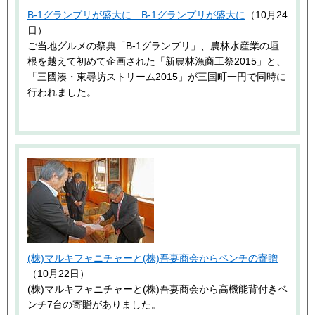
B-1グランプリが盛大に B-1グランプリが盛大に
（10月24
日）
ご当地グルメの祭典「B-1グランプリ」、農林水産業の垣
根を越えて初めて企画された「新農林漁商工祭2015」と、
「三國湊・東尋坊ストリーム2015」が三国町一円で同時に
行われました。
(株)マルキフャニチャーと(株)吾妻商会からベンチの寄贈
（10月22日）
(株)マルキフャニチャーと(株)吾妻商会から高機能背付きベ
ンチ7台の寄贈がありました。