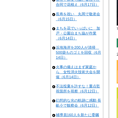
合同で花植え（6月17日）
長寿を祝い 丸岡で敬老会
（6月15日）
まちを花でいっぱいに 加
戸・公園台まち協が作業
（6月14日）
浜地海岸を200人が清掃
500袋ものゴミを回収（6月
14日）
火事の備えはまず家庭か
ら 女性消火技術大会を開
催（6月14日）
不法投棄を許すな！重点監
視箇所を視察（6月12日）
幻想的な光の軌跡に感動 長
畝小で観察会（6月12日）
補導員160人を新たに委嘱