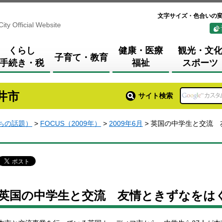
文字サイズ・色合いの
City Official Website
くらし
健康・医療
観光・文
子育て・教育
手続き・税
福祉
スポーツ
井市
サイト検索
まちの話題）
>
FOCUS（2009年）
>
2009年6月
> 英国の中学生と交流 
英国の中学生と交流 友情ときずなをはぐ