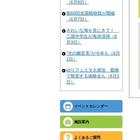
（6月8日）
第60回全国植樹祭が開催
（6月7日）
きれいな海を見にきて！
三国中学生が海岸清掃（6
月3日）
”光の幽玄美”が今年も（6月
1日）
ゆりフェスタ大盛況 着物
で散策する体験会も（6月1
日）
イベントカレンダー
施設案内
よくあるご質問