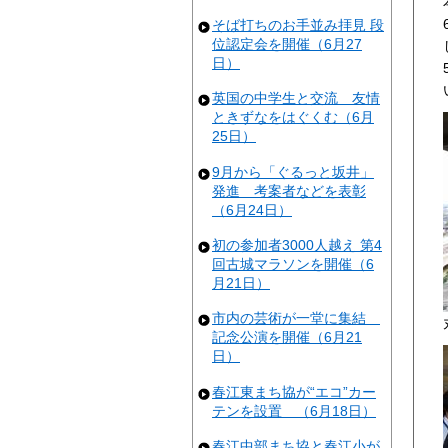
そば打ちのお手並み拝見 段
位認定会を開催（6月27
日）
英国の中学生と交流 友情
ときずなをはぐくむ（6月
25日）
9月から「ぐるっと坂井」
発進 考案者などを表彰
（6月24日）
初の参加者3000人越え 第4
回古城マラソンを開催（6
月21日）
市内の芸術が一堂に集結
記念公演を開催（6月21
日）
春江東まち協が“エコ”カー
テンを設置 （6月18日）
春江中部まち協と春江小が