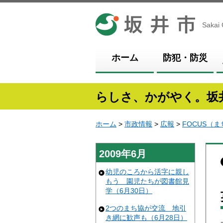
坂井市
Sakai 
ホーム
防犯・防災
らしさ、かがやく。坂
ホーム
>
市政情報
>
広報
>
FOCUS（
2009年6月
幼児のころから活字に親し
もう 園児たちが図書館見
学（6月30日）
2つのまち協が交流 地引
き網に歓声も（6月28日）