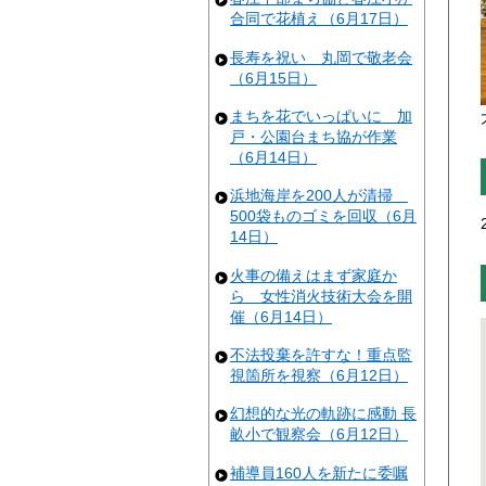
合同で花植え（6月17日）
長寿を祝い 丸岡で敬老会
（6月15日）
まちを花でいっぱいに 加
戸・公園台まち協が作業
（6月14日）
浜地海岸を200人が清掃
500袋ものゴミを回収（6月
14日）
火事の備えはまず家庭か
ら 女性消火技術大会を開
催（6月14日）
不法投棄を許すな！重点監
視箇所を視察（6月12日）
幻想的な光の軌跡に感動 長
畝小で観察会（6月12日）
補導員160人を新たに委嘱