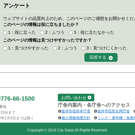
アンケート
ウェブサイトの品質向上のため、このページのご感想をお聞かせくだ
このページの情報は役に立ちましたか？
1：役に立った
2：ふつう
3：役に立たなかった
このページの情報は見つけやすかったですか？
1：見つけやすかった
2：ふつう
3：見つけにくかった
0776-66-1500
お問い合わせ
庁舎内案内・各庁舎へのアクセス
1番地
坂井市役所本庁舎
坂井市役所丸岡庁舎
15分まで
個人情報保護方針
リンク・著作権・免責
翌年1月3日までは除く
Copyright © 2016 City Sakai All Rights Reserved.