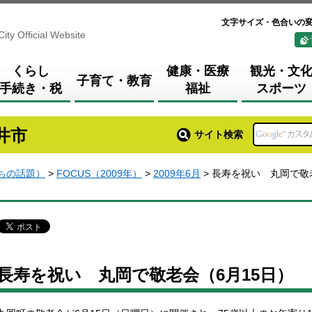
文字サイズ・色合いの
City Official Website
くらし
健康・医療
観光・文
子育て・教育
手続き・税
福祉
スポーツ
井市
サイト検索
まちの話題）
>
FOCUS（2009年）
>
2009年6月
> 長寿を祝い 丸岡で敬
長寿を祝い 丸岡で敬老会（6月15日）