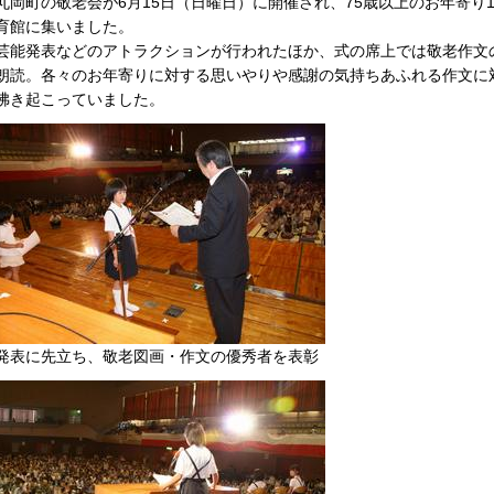
丸岡町の敬老会が6月15日（日曜日）に開催され、75歳以上のお年寄り10
育館に集いました。
芸能発表などのアトラクションが行われたほか、式の席上では敬老作文
朗読。各々のお年寄りに対する思いやりや感謝の気持ちあふれる作文に
沸き起こっていました。
発表に先立ち、敬老図画・作文の優秀者を表彰