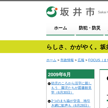
坂井市
Sakai 
ホーム
防犯・防災
らしさ、かがやく。坂
ホーム
>
市政情報
>
広報
>
FOCUS（
2009年6月
幼児のころから活字に親し
もう 園児たちが図書館見
学（6月30日）
2つのまち協が交流 地引
き網に歓声も（6月28日）