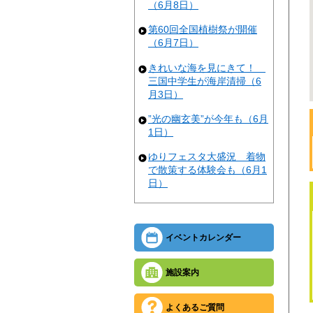
（6月8日）
第60回全国植樹祭が開催
（6月7日）
きれいな海を見にきて！
三国中学生が海岸清掃（6
月3日）
”光の幽玄美”が今年も（6月
1日）
ゆりフェスタ大盛況 着物
で散策する体験会も（6月1
日）
イベントカレンダー
施設案内
よくあるご質問