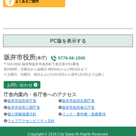
よくあるご質問
PC版を表示する
坂井市役所
(本庁)
0776-66-1500
〒919-0592 福井県坂井市坂井町下新庄第1号1番地
受付時間：月曜日から金曜日 8時30分から17時15分まで
※土曜日、日曜日、祝日および12月29日から翌年1月3日までは除く
お問い合わせ
庁舎内案内・各庁舎へのアクセス
坂井市役所本庁舎
坂井市役所丸岡庁舎
坂井市役所三国庁舎
坂井市役所春江庁舎
個人情報保護方針
リンク・著作権・免責事項
ウェブアクセシビリティ方針
Copyright © 2016 City Sakai All Rights Reserved.