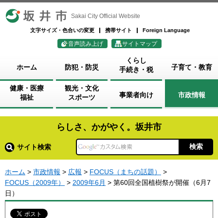
坂井市
Sakai City Official Website
文字サイズ・色合いの変更
携帯サイト
Foreign Language
音声読み上げ
サイトマップ
くらし
ホーム
防犯・防災
子育て・教育
手続き・税
健康・医療
観光・文化
事業者向け
市政情報
福祉
スポーツ
らしさ、かがやく。坂井市
サイト検索
ホーム
>
市政情報
>
広報
>
FOCUS（まちの話題）
>
FOCUS（2009年）
>
2009年6月
> 第60回全国植樹祭が開催（6月7
日）