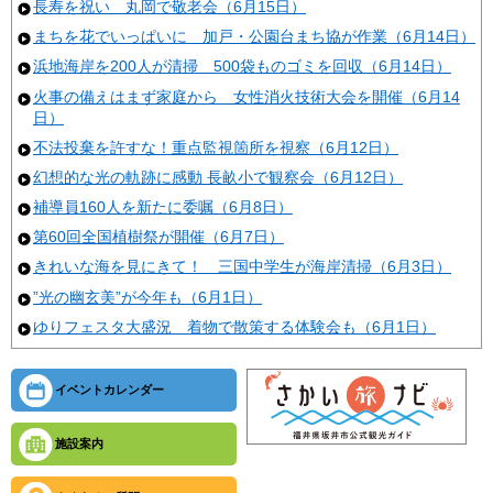
長寿を祝い 丸岡で敬老会（6月15日）
まちを花でいっぱいに 加戸・公園台まち協が作業（6月14日）
浜地海岸を200人が清掃 500袋ものゴミを回収（6月14日）
火事の備えはまず家庭から 女性消火技術大会を開催（6月14
日）
不法投棄を許すな！重点監視箇所を視察（6月12日）
幻想的な光の軌跡に感動 長畝小で観察会（6月12日）
補導員160人を新たに委嘱（6月8日）
第60回全国植樹祭が開催（6月7日）
きれいな海を見にきて！ 三国中学生が海岸清掃（6月3日）
”光の幽玄美”が今年も（6月1日）
ゆりフェスタ大盛況 着物で散策する体験会も（6月1日）
イベントカレンダー
施設案内