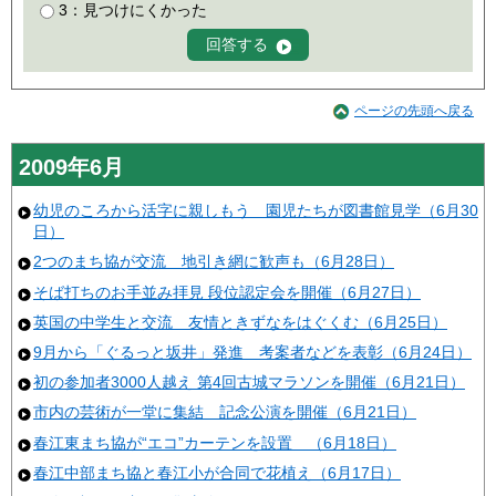
3：見つけにくかった
ページの先頭へ戻る
2009年6月
幼児のころから活字に親しもう 園児たちが図書館見学（6月30
日）
2つのまち協が交流 地引き網に歓声も（6月28日）
そば打ちのお手並み拝見 段位認定会を開催（6月27日）
英国の中学生と交流 友情ときずなをはぐくむ（6月25日）
9月から「ぐるっと坂井」発進 考案者などを表彰（6月24日）
初の参加者3000人越え 第4回古城マラソンを開催（6月21日）
市内の芸術が一堂に集結 記念公演を開催（6月21日）
春江東まち協が“エコ”カーテンを設置 （6月18日）
春江中部まち協と春江小が合同で花植え（6月17日）