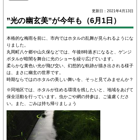
更新日：2021年4月13日
”光の幽玄美”が今年も（6月1日）
本格的な梅雨を前に、市内ではホタルの乱舞が見られるようにな
りました。
丸岡町八ケ郷や山久保などでは、午後8時過ぎになると、ゲンジ
ボタルが暗闇を舞台に光のショーを繰り広げています。
柔らかな黄色い光が飛び交い、幻想的な軌跡が描き出される様子
は、まさに幽玄の世界です。
時期ならではのホタルの美しい舞いを、そっと見てみませんか？
※同地区では、ホタルが住める環境を残したいと、地域をあげて
保全活動を行っています。虫かごや網の持参は、ご遠慮くださ
い。また、ごみは持ち帰りましょう