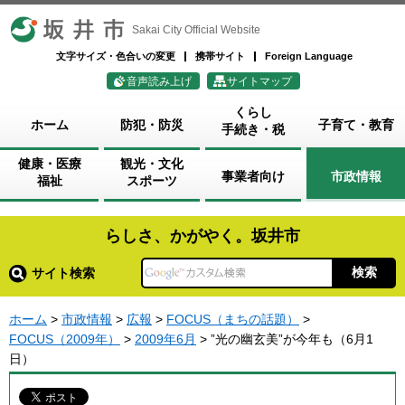
坂井市
Sakai City Official Website
文字サイズ・色合いの変更
携帯サイト
Foreign Language
音声読み上げ
サイトマップ
くらし
ホーム
防犯・防災
子育て・教育
手続き・税
健康・医療
観光・文化
事業者向け
市政情報
福祉
スポーツ
らしさ、かがやく。坂井市
サイト検索
ホーム
>
市政情報
>
広報
>
FOCUS（まちの話題）
>
FOCUS（2009年）
>
2009年6月
> ”光の幽玄美”が今年も（6月1
日）