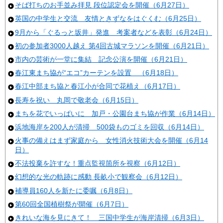
そば打ちのお手並み拝見 段位認定会を開催（6月27日）
英国の中学生と交流 友情ときずなをはぐくむ（6月25日）
9月から「ぐるっと坂井」発進 考案者などを表彰（6月24日）
初の参加者3000人越え 第4回古城マラソンを開催（6月21日）
市内の芸術が一堂に集結 記念公演を開催（6月21日）
春江東まち協が“エコ”カーテンを設置 （6月18日）
春江中部まち協と春江小が合同で花植え（6月17日）
長寿を祝い 丸岡で敬老会（6月15日）
まちを花でいっぱいに 加戸・公園台まち協が作業（6月14日）
浜地海岸を200人が清掃 500袋ものゴミを回収（6月14日）
火事の備えはまず家庭から 女性消火技術大会を開催（6月14
日）
不法投棄を許すな！重点監視箇所を視察（6月12日）
幻想的な光の軌跡に感動 長畝小で観察会（6月12日）
補導員160人を新たに委嘱（6月8日）
第60回全国植樹祭が開催（6月7日）
きれいな海を見にきて！ 三国中学生が海岸清掃（6月3日）