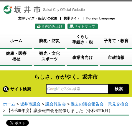
坂井市
Sakai City Official Website
文字サイズ・色合いの変更
携帯サイト
Foreign Language
音声読み上げ
サイトマップ
くらし
ホーム
防犯・防災
子育て・教育
手続き・税
健康・医療
観光・文化
事業者向け
市政情報
福祉
スポーツ
らしさ、かがやく。坂井市
サイト検索
ホーム
>
坂井市議会
>
議会報告会
>
過去の議会報告会・意見交換会
> 【令和6年度】議会報告会を開催しました（令和6年5月）