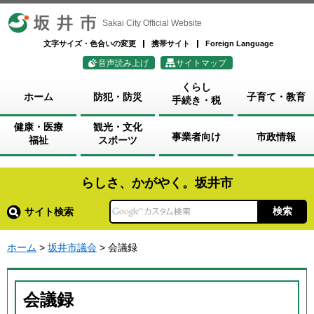
坂井市
Sakai City Official Website
文字サイズ・色合いの変更
携帯サイト
Foreign Language
音声読み上げ
サイトマップ
くらし
ホーム
防犯・防災
子育て・教育
手続き・税
健康・医療
観光・文化
事業者向け
市政情報
福祉
スポーツ
らしさ、かがやく。坂井市
サイト検索
ホーム
>
坂井市議会
> 会議録
会議録