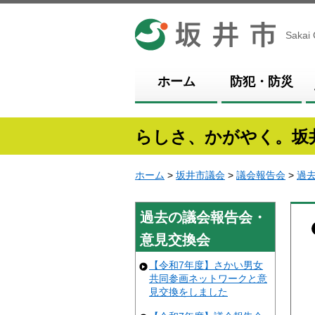
坂井市
Sakai 
ホーム
防犯・防災
らしさ、かがやく。坂
ホーム
>
坂井市議会
>
議会報告会
>
過
過去の議会報告会・
意見交換会
【令和7年度】さかい男女
共同参画ネットワークと意
見交換をしました