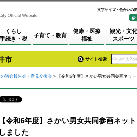
文字サイズ・色合いの
City Official Website
くらし
健康・医療
観光・文
子育て・教育
手続き・税
福祉
スポーツ
井市
サイト検索
去の議会報告会・意見交換会
> 【令和6年度】さかい男女共同参画ネッ
【令和6年度】さかい男女共同参画ネッ
しました