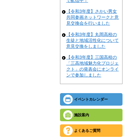
で配信中！
【令和3年度】さかい男女
共同参画ネットワークと意
見交換会を行いました
【令和3年度】丸岡高校の
生徒と地域活性化について
意見交換をしました
【令和3年度】三国高校の
「三高地域魅力化プロジェ
クト」の発表会にオンライ
ンで参加しました
イベントカレンダー
施設案内
よくあるご質問