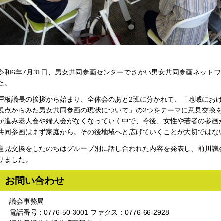
令和6年7月31日、男女共同参画センターでさかい男女共同参画ネット
た。
戸板議長の挨拶から始まり、全体会のあと2班に分かれて、「地域にお
視点からみた男女共同参画の現状について」の2つをテーマに意見交換
が進み老人会や婦人会がなくなっていく中で、今後、女性や若者の参画
共同参画はまず家庭から。その後地域へと広げていくことが大切ではな
意見交換をしたのちはグループ別に話し合われた内容を発表し、前川議
りました。
お問い合わせ
議会事務局
電話番号：0776-50-3001 ファクス：0776-66-2928