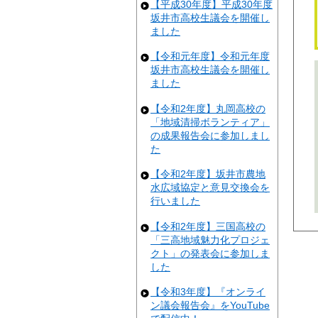
【平成30年度】平成30年度
坂井市高校生議会を開催し
ました
【令和元年度】令和元年度
坂井市高校生議会を開催し
ました
【令和2年度】丸岡高校の
「地域清掃ボランティア」
の成果報告会に参加しまし
た
【令和2年度】坂井市農地
水広域協定と意見交換会を
行いました
【令和2年度】三国高校の
「三高地域魅力化プロジェ
クト」の発表会に参加しま
した
【令和3年度】『オンライ
ン議会報告会』をYouTube