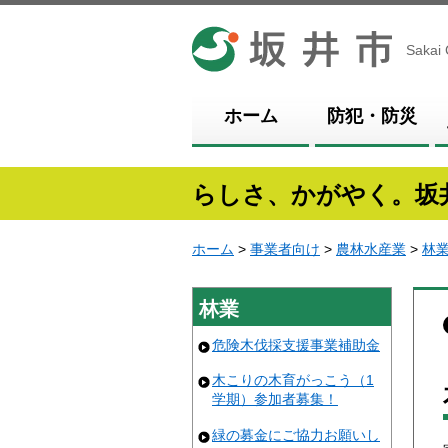
坂井市
Sakai 
ホーム
防犯・防災
らしさ、かがやく。坂
ホーム
>
事業者向け
>
農林水産業
>
林
林業
危険木伐採支援事業補助金
木こりの木育がっこう（1
学期）参加者募集！
緑の募金にご協力お願いし