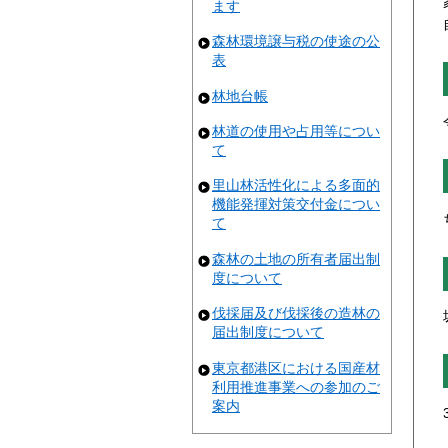
ます
森林環境譲与税の使途の公
表
林地台帳
林道の使用や占用等につい
て
里山林活性化による多面的
機能発揮対策交付金につい
て
森林の土地の所有者届出制
度について
伐採届及び伐採後の造林の
届出制度について
東京都港区における国産材
利用推進事業への参加のご
案内