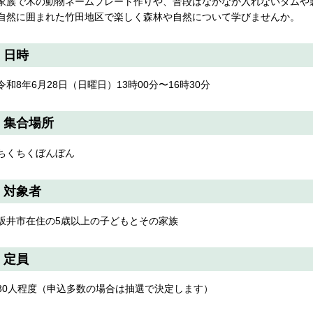
家族で木の動物ネームプレート作りや、普段はなかなか入れないダムや
自然に囲まれた竹田地区で楽しく森林や自然について学びませんか。
日時
令和8年6月28日（日曜日）13時00分〜16時30分
集合場所
ちくちくぼんぼん
対象者
坂井市在住の5歳以上の子どもとその家族
定員
30人程度（申込多数の場合は抽選で決定します）