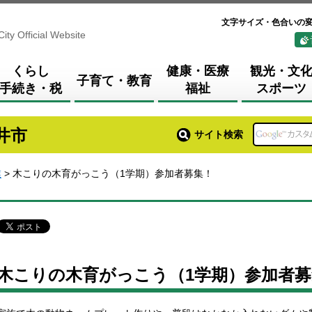
文字サイズ・色合いの
City Official Website
くらし
健康・医療
観光・文
子育て・教育
手続き・税
福祉
スポーツ
井市
サイト検索
業
> 木こりの木育がっこう（1学期）参加者募集！
木こりの木育がっこう（1学期）参加者募