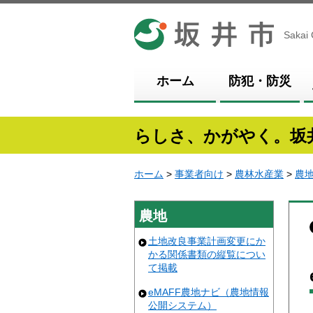
坂井市
Sakai 
ホーム
防犯・防災
らしさ、かがやく。坂
ホーム
>
事業者向け
>
農林水産業
>
農
農地
土地改良事業計画変更にか
かる関係書類の縦覧につい
て掲載
eMAFF農地ナビ（農地情報
公開システム）