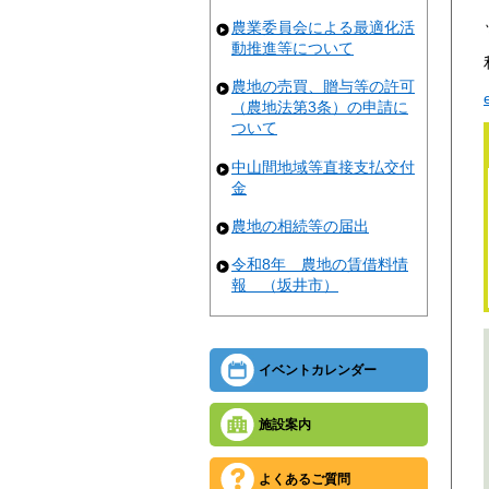
農業委員会による最適化活
動推進等について
農地の売買、贈与等の許可
（農地法第3条）の申請に
ついて
中山間地域等直接支払交付
金
農地の相続等の届出
令和8年 農地の賃借料情
報 （坂井市）
イベントカレンダー
施設案内
よくあるご質問