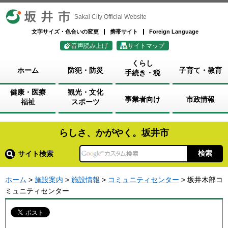
坂井市
Sakai City Official Website
文字サイズ・色合いの変更
携帯サイト
Foreign Language
音声読み上げ
サイトマップ
くらし
ホーム
防犯・防災
子育て・教育
手続き・税
健康・医療
観光・文化
事業者向け
市政情報
福祉
スポーツ
らしさ、かがやく。坂井市
サイト検索
ホーム
>
施設案内
>
施設情報
>
コミュニティセンター
> 坂井木部コ
ミュニティセンター