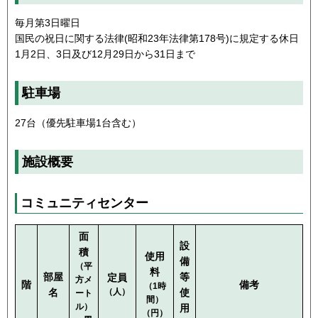
毎月第3日曜日
国民の祝日に関する法律(昭和23年法律第178号)に規定する休日
1月2日、3日及び12月29日から31日まで
駐車場
27台（優先駐車場1台含む）
施設概要
コミュニティセンター
面
設
積
使用
備
（平
料
部屋
等
定員
方メ
階
備考
（1時
名
（人）
使
ート
間）
ル）
用
（円）