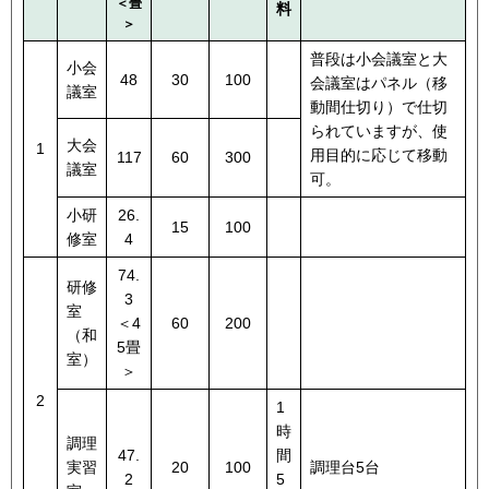
＜畳
料
＞
普段は小会議室と大
小会
48
30
100
会議室はパネル（移
議室
動間仕切り）で仕切
られていますが、使
大会
1
用目的に応じて移動
117
60
300
議室
可。
小研
26.
15
100
修室
4
74.
研修
3
室
＜4
60
200
（和
5畳
室）
＞
2
1
時
調理
47.
間
実習
20
100
調理台5台
2
5