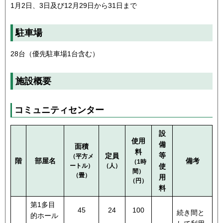
1月2日、3日及び12月29日から31日まで
駐車場
28台（優先駐車場1台含む）
施設概要
コミュニティセンター
設
使用
備
面積
料
等
定員
（平方メ
階
部屋名
備考
（1時
ートル）
（人）
使
間）
（畳）
用
（円）
料
第1多目
45
24
100
続き間と
的ホール