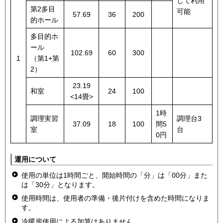
して利用
第2多目
可能
57.69
36
200
的ホール
多目的ホ
ール
102.69
60
300
1
（第1+第
2）
23.19
和室
24
100
<14畳>
1時
調理実習
調理台3
37.09
18
100
間5
室
台
0円
運用について
使用の単位は1時間ごと、開始時間の「分」は「00分」また
は「30分」となります。
使用時間は、使用者の準備・後片付けを含めた時間になりま
す。
冷暖房使用による加算はありません。