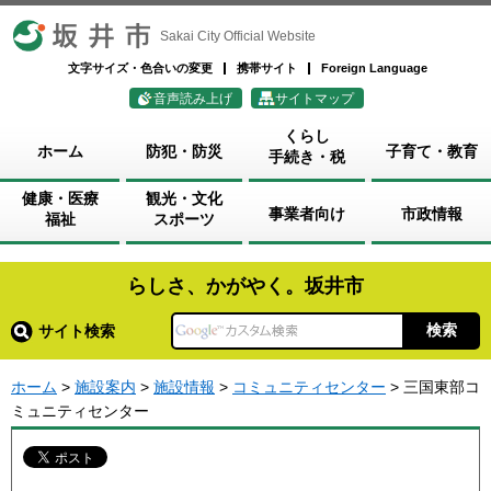
坂井市
Sakai City Official Website
文字サイズ・色合いの変更
携帯サイト
Foreign Language
音声読み上げ
サイトマップ
くらし
ホーム
防犯・防災
子育て・教育
手続き・税
健康・医療
観光・文化
事業者向け
市政情報
福祉
スポーツ
らしさ、かがやく。坂井市
サイト検索
ホーム
>
施設案内
>
施設情報
>
コミュニティセンター
> 三国東部コ
ミュニティセンター