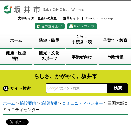
坂井市
Sakai City Official Website
文字サイズ・色合いの変更
携帯サイト
Foreign Language
音声読み上げ
サイトマップ
くらし
ホーム
防犯・防災
子育て・教育
手続き・税
健康・医療
観光・文化
事業者向け
市政情報
福祉
スポーツ
らしさ、かがやく。坂井市
サイト検索
ホーム
>
施設案内
>
施設情報
>
コミュニティセンター
> 三国木部コ
ミュニティセンター