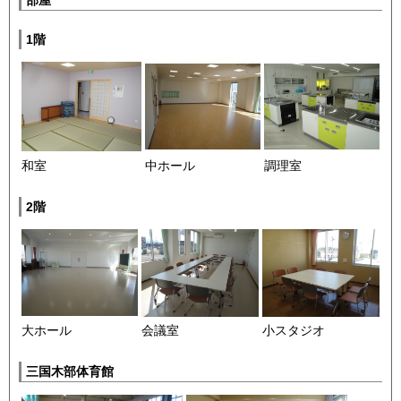
1階
和室
中ホール
調理室
2階
大ホール
会議室
小スタジオ
三国木部体育館