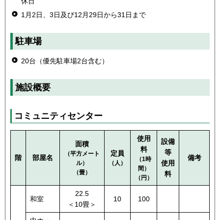
休日
1月2日、3日及び12月29日から31日まで
駐車場
20台（優先駐車場2台含む）
施設概要
コミュニティセンター
使用
設備
面積
料
等
定員
（平方メート
階
部屋名
備考
（1時
使用
ル）
（人）
間）
（畳）
料
（円）
22.5
和室
10
100
＜10畳＞