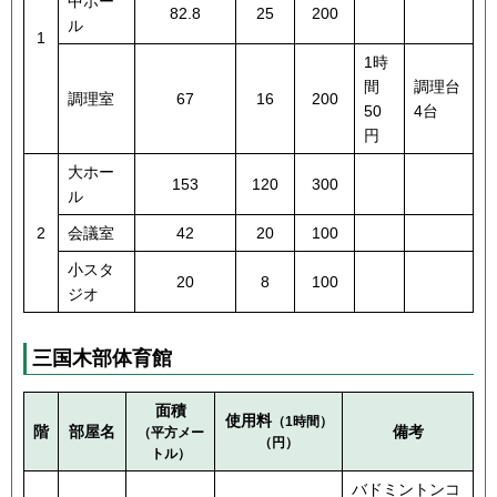
中ホー
82.8
25
200
ル
1
1時
間
調理台
調理室
67
16
200
50
4台
円
大ホー
153
120
300
ル
2
会議室
42
20
100
小スタ
20
8
100
ジオ
三国木部体育館
面積
使用料
（1時間）
階
部屋名
備考
（平方メー
（円）
トル）
バドミントンコ