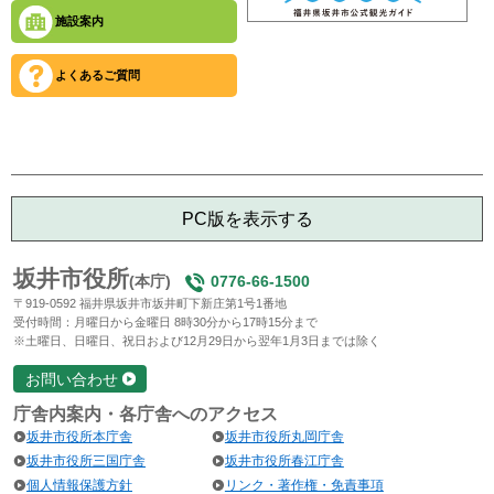
施設案内
よくあるご質問
PC版を表示する
坂井市役所
(本庁)
0776-66-1500
〒919-0592 福井県坂井市坂井町下新庄第1号1番地
受付時間：月曜日から金曜日 8時30分から17時15分まで
※土曜日、日曜日、祝日および12月29日から翌年1月3日までは除く
お問い合わせ
庁舎内案内・各庁舎へのアクセス
坂井市役所本庁舎
坂井市役所丸岡庁舎
坂井市役所三国庁舎
坂井市役所春江庁舎
個人情報保護方針
リンク・著作権・免責事項