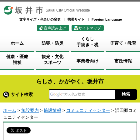
坂井市
Sakai City Official Website
文字サイズ・色合いの変更
携帯サイト
Foreign Language
音声読み上げ
サイトマップ
くらし
ホーム
防犯・防災
子育て・教育
手続き・税
健康・医療
観光・文化
事業者向け
市政情報
福祉
スポーツ
らしさ、かがやく。坂井市
サイト検索
ホーム
>
施設案内
>
施設情報
>
コミュニティセンター
> 浜四郷コミ
ュニティセンター