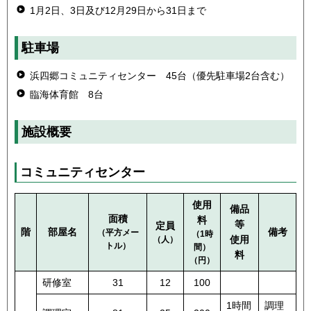
1月2日、3日及び12月29日から31日まで
駐車場
浜四郷コミュニティセンター 45台（優先駐車場2台含む）
臨海体育館 8台
施設概要
コミュニティセンター
使用
備品
面積
料
等
定員
階
部屋名
備考
（平方メー
（1時
使用
（人）
トル）
間）
料
（円）
研修室
31
12
100
1時間
調理