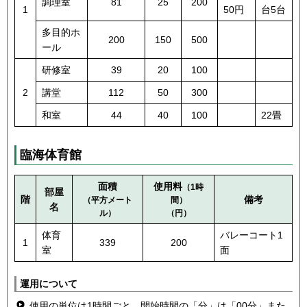
調理室
81
25
200
1
50円
台5台
多目的ホ
200
150
500
ール
研修室
39
20
100
2
講堂
112
50
300
和室
44
40
100
22畳
臨海体育館
面積
使用料
（1時
部屋
階
備考
（平方メート
間）
名
ル）
（円）
体育
バレーコート1
1
339
200
室
面
運用について
使用の単位は1時間ごと、開始時間の「分」は「00分」また