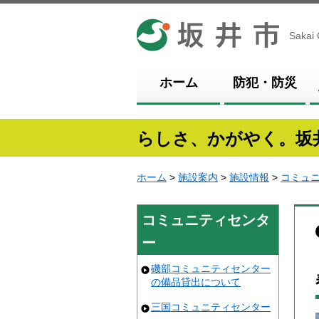
坂井市
Sakai 
ホーム
防犯・防災
らしさ、かがやく。坂
ホーム
>
施設案内
>
施設情報
>
コミュ
コミュニティセンタ
ー
磯部コミュニティセンター
の備品貸出について
三国コミュニティセンター