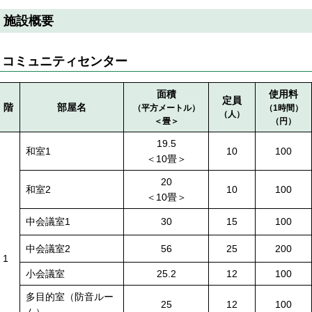
施設概要
コミュニティセンター
面積
使用料
定員
階
部屋名
（平方メートル）
（1時間）
（人）
＜畳＞
（円）
19.5
和室1
10
100
＜10畳＞
20
和室2
10
100
＜10畳＞
中会議室1
30
15
100
中会議室2
56
25
200
1
小会議室
25.2
12
100
多目的室（防音ルー
25
12
100
ム）