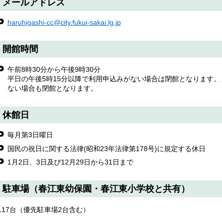
メールアドレス
haruhigashi-cc@city.fukui-sakai.lg.jp
開館時間
午前8時30分から午後9時30分
平日の午後5時15分以降で利用申込みがない場合は閉館となります
ない場合も閉館となります。
休館日
毎月第3日曜日
国民の祝日に関する法律(昭和23年法律第178号)に規定する休日
1月2日、3日及び12月29日から31日まで
駐車場（春江東幼保園・春江東小学校と共有）
117台（優先駐車場2台含む）