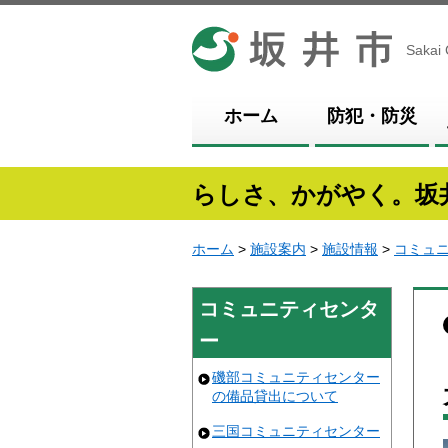
坂井市
Sakai 
ホーム
防犯・防災
らしさ、かがやく。坂
ホーム
>
施設案内
>
施設情報
>
コミュ
コミュニティセンタ
ー
磯部コミュニティセンター
の備品貸出について
三国コミュニティセンター