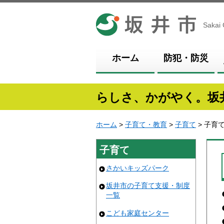
坂井市
Sakai 
ホーム
防犯・防災
らしさ、かがやく。坂
ホーム
>
子育て・教育
>
子育て
> 子育
子育て
さかいキッズパーク
坂井市の子育て支援・制度
一覧
こども家庭センター