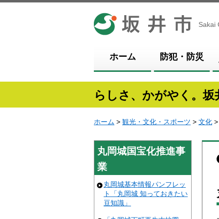
坂井市
Sakai 
ホーム
防犯・防災
らしさ、かがやく。坂
ホーム
>
観光・文化・スポーツ
>
文化
丸岡城国宝化推進事
業
丸岡城基本情報パンフレッ
ト「丸岡城 知っておきたい
豆知識」