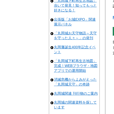
「丸岡城下町再生古地図」
歩いて発見！知ってもっと
好きになる！
出張版「お城EXPO」関連
展示パネル
「丸岡城お天守物語～天守
を守った人々～」の発刊
丸岡藩誕生400年記念イベ
ント
「丸岡城下町再生古地図」
完成！WEBブラウザ・地図
アプリでの運用開始
消滅危機からよみがえった
「丸岡城天守」の奇跡
丸岡城関連 刊行物のご案内
丸岡城の関連資料を探して
います