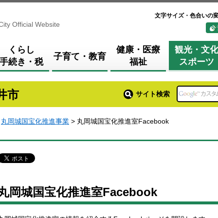
文字サイズ・色合いの
City Official Website
くらし
健康・医療
観光・文
子育て・教育
手続き・税
福祉
スポーツ
井市
サイト検索
>
丸岡城国宝化推進事業
> 丸岡城国宝化推進室Facebook
丸岡城国宝化推進室Facebook