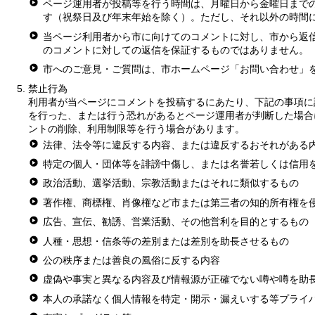
ページ運用者が投稿等を行う時間は、月曜日から金曜日までの8
す（祝祭日及び年末年始を除く）。ただし、それ以外の時間
当ページ利用者から市に向けてのコメントに対し、市から返
のコメントに対しての返信を保証するものではありません。
市へのご意見・ご質問は、市ホームページ「お問い合わせ」
禁止行為
利用者が当ページにコメントを投稿するにあたり、下記の事項に
を行った、または行う恐れがあるとページ運用者が判断した場合
ントの削除、利用制限等を行う場合があります。
法律、法令等に違反する内容、または違反するおそれがある
特定の個人・団体等を誹謗中傷し、または名誉若しくは信用
政治活動、選挙活動、宗教活動またはそれに類似するもの
著作権、商標権、肖像権など市または第三者の知的所有権を
広告、宣伝、勧誘、営業活動、その他営利を目的とするもの
人種・思想・信条等の差別または差別を助長させるもの
公の秩序または善良の風俗に反する内容
虚偽や事実と異なる内容及び情報源が正確でない噂や噂を助
本人の承諾なく個人情報を特定・開示・漏えいする等プライ