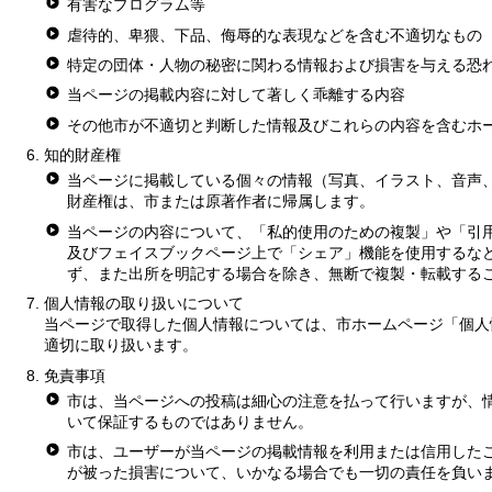
有害なプログラム等
虐待的、卑猥、下品、侮辱的な表現などを含む不適切なもの
特定の団体・人物の秘密に関わる情報および損害を与える恐
当ページの掲載内容に対して著しく乖離する内容
その他市が不適切と判断した情報及びこれらの内容を含むホ
知的財産権
当ページに掲載している個々の情報（写真、イラスト、音声
財産権は、市または原著作者に帰属します。
当ページの内容について、「私的使用のための複製」や「引
及びフェイスブックページ上で「シェア」機能を使用するな
ず、また出所を明記する場合を除き、無断で複製・転載する
個人情報の取り扱いについて
当ページで取得した個人情報については、市ホームページ「個人
適切に取り扱います。
免責事項
市は、当ページへの投稿は細心の注意を払って行いますが、
いて保証するものではありません。
市は、ユーザーが当ページの掲載情報を利用または信用した
が被った損害について、いかなる場合でも一切の責任を負い