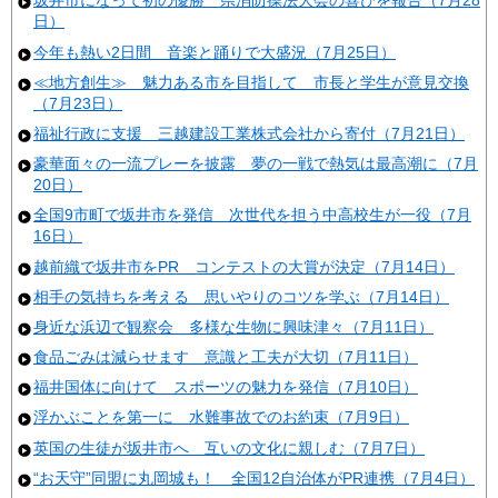
坂井市になって初の優勝 県消防操法大会の喜びを報告（7月28
日）
今年も熱い2日間 音楽と踊りで大盛況（7月25日）
≪地方創生≫ 魅力ある市を目指して 市長と学生が意見交換
（7月23日）
福祉行政に支援 三越建設工業株式会社から寄付（7月21日）
豪華面々の一流プレーを披露 夢の一戦で熱気は最高潮に（7月
20日）
全国9市町で坂井市を発信 次世代を担う中高校生が一役（7月
16日）
越前織で坂井市をPR コンテストの大賞が決定（7月14日）
相手の気持ちを考える 思いやりのコツを学ぶ（7月14日）
身近な浜辺で観察会 多様な生物に興味津々（7月11日）
食品ごみは減らせます 意識と工夫が大切（7月11日）
福井国体に向けて スポーツの魅力を発信（7月10日）
浮かぶことを第一に 水難事故でのお約束（7月9日）
英国の生徒が坂井市へ 互いの文化に親しむ（7月7日）
“お天守”同盟に丸岡城も！ 全国12自治体がPR連携（7月4日）