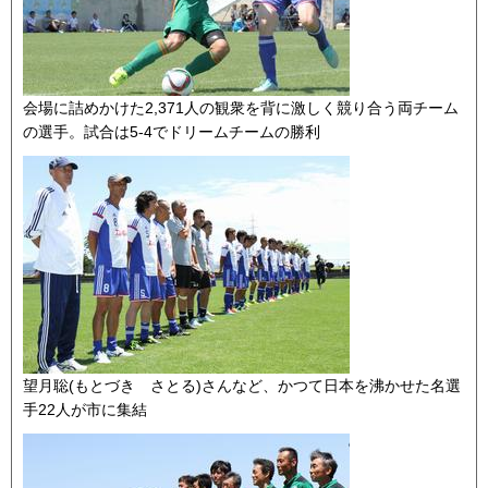
会場に詰めかけた2,371人の観衆を背に激しく競り合う両チーム
の選手。試合は5-4でドリームチームの勝利
望月聡(もとづき さとる)さんなど、かつて日本を沸かせた名選
手22人が市に集結