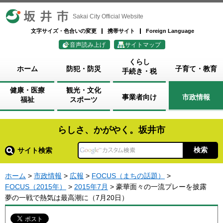
坂井市
Sakai City Official Website
文字サイズ・色合いの変更
携帯サイト
Foreign Language
音声読み上げ
サイトマップ
くらし
ホーム
防犯・防災
子育て・教育
手続き・税
健康・医療
観光・文化
事業者向け
市政情報
福祉
スポーツ
らしさ、かがやく。坂井市
サイト検索
ホーム
>
市政情報
>
広報
>
FOCUS（まちの話題）
>
FOCUS（2015年）
>
2015年7月
> 豪華面々の一流プレーを披露
夢の一戦で熱気は最高潮に（7月20日）