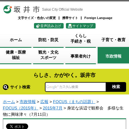
坂井市
Sakai City Official Website
文字サイズ・色合いの変更
携帯サイト
Foreign Language
音声読み上げ
サイトマップ
くらし
ホーム
防犯・防災
子育て・教育
手続き・税
健康・医療
観光・文化
事業者向け
市政情報
福祉
スポーツ
らしさ、かがやく。坂井市
サイト検索
ホーム
>
市政情報
>
広報
>
FOCUS（まちの話題）
>
FOCUS（2015年）
>
2015年7月
> 身近な浜辺で観察会 多様な生
物に興味津々（7月11日）