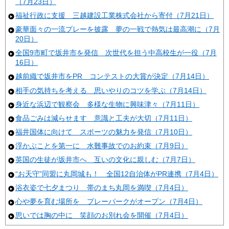
（7月23日）
福祉行政に支援 三越建設工業株式会社から寄付（7月21日）
豪華面々の一流プレーを披露 夢の一戦で熱気は最高潮に（7月
20日）
全国9市町で坂井市を発信 次世代を担う中高校生が一役（7月
16日）
越前織で坂井市をPR コンテストの大賞が決定（7月14日）
相手の気持ちを考える 思いやりのコツを学ぶ（7月14日）
身近な浜辺で観察会 多様な生物に興味津々（7月11日）
食品ごみは減らせます 意識と工夫が大切（7月11日）
福井国体に向けて スポーツの魅力を発信（7月10日）
浮かぶことを第一に 水難事故でのお約束（7月9日）
英国の生徒が坂井市へ 互いの文化に親しむ（7月7日）
“お天守”同盟に丸岡城も！ 全国12自治体がPR連携（7月4日）
浴衣姿で七夕まつり 帯のまち丸岡を満喫（7月4日）
心や夢を育む場所を プレーパークがオープン（7月4日）
思いでは胸の中に 笑顔のお別れ会を開催（7月4日）