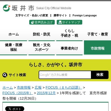
坂井市
Sakai City Official Website
文字サイズ・色合いの変更
携帯サイト
Foreign Language
音声読み上げ
サイトマップ
くらし
ホーム
防犯・防災
子育て・教育
手続き・税
健康・医療
観光・文化
事業者向け
市政情報
福祉
スポーツ
らしさ、かがやく。坂井市
サイト検索
ホーム
>
市政情報
>
広報
>
FOCUS（まちの話題）
>
FOCUS（2015年）
>
2015年12月
> 1年間を感謝して 直売市感謝
祭を開催（12月26日）