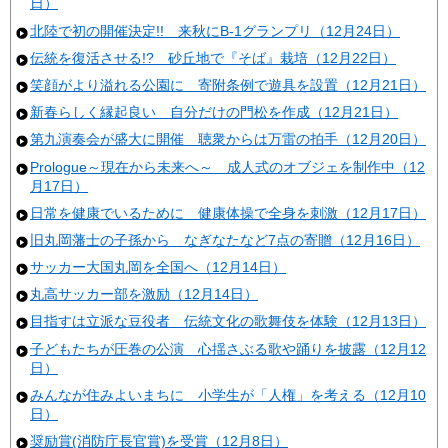
日）
北陸で初の開催決定!! 来秋にB-1グランプリ（12月24日）
伝統を復活させる!? 砂丘地で『そば』栽培（12月22日）
笑顔がより溢れる公園に 寄附条例で遊具を設置（12月21日）
新春らしく縁起良い 自分だけの門松を作成（12月21日）
第九演奏会が盛大に開催 聴衆からは万雷の拍手（12月20日）
Prologue～現在から未来へ～ 成人式のオブジェを制作中（12
月17日）
日常を健康でいるために 健康体操で全身を刺激（12月17日）
旧丸岡藩士の子孫から なぎなたなど7点の寄贈（12月16日）
サッカー大国丸岡を全国へ（12月14日）
丸高サッカー部を激励（12月14日）
目指すは立派な豆役者 伝統文化の歌舞伎を体験（12月13日）
子どもたちが圧巻の公演 心揺さぶる歌や踊りを披露（12月12
日）
みんなが住みよいまちに 小学生が「人権」を考える（12月10
日）
奨励賞(消防庁長官賞)を受賞（12月8日）