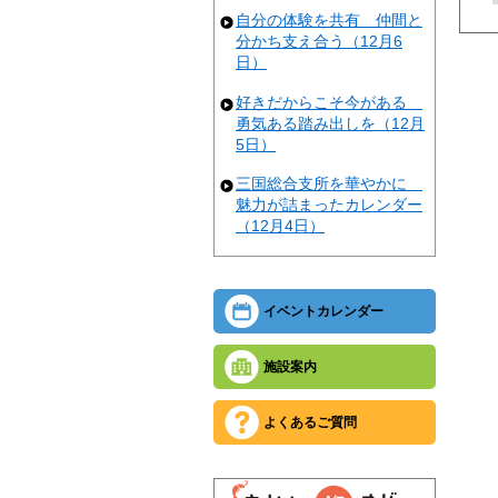
自分の体験を共有 仲間と
分かち支え合う（12月6
日）
好きだからこそ今がある
勇気ある踏み出しを（12月
5日）
三国総合支所を華やかに
魅力が詰まったカレンダー
（12月4日）
イベントカレンダー
施設案内
よくあるご質問