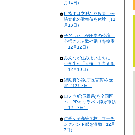
月14日）
目指すは立派な豆役者 伝
統文化の歌舞伎を体験（12
月13日）
子どもたちが圧巻の公演
心揺さぶる歌や踊りを披露
（12月12日）
みんなが住みよいまちに
小学生が「人権」を考える
（12月10日）
奨励賞(消防庁長官賞)を受
賞（12月8日）
山ノ内町(長野県)を全国区
へ PRキャラバン隊が来訪
（12月7日）
仁愛女子高等学校 マーチ
ングバンド部を激励（12月
7日）