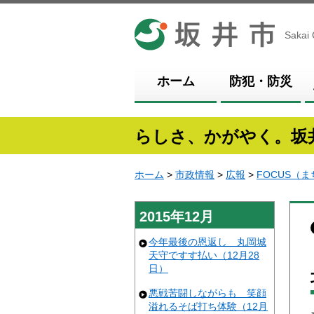
坂井市
Sakai 
ホーム
防犯・防災
らしさ、かがやく。坂
ホーム
>
市政情報
>
広報
>
FOCUS（
2015年12月
今年最後の恩返し 丸岡城
天守ですす払い（12月28
日）
悪戦苦闘しながらも 笑顔
溢れるそば打ち体験（12月