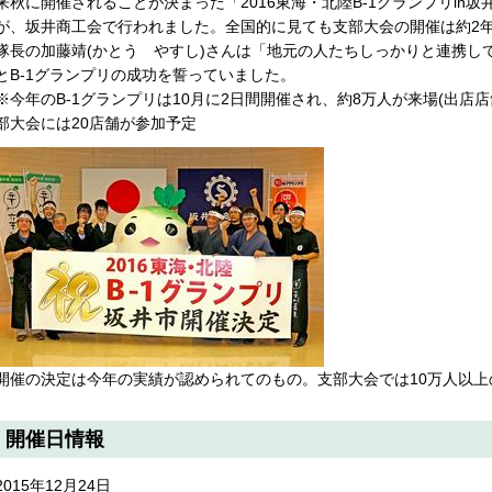
来秋に開催されることが決まった「2016東海・北陸B-1グランプリin坂
が、坂井商工会で行われました。全国的に見ても支部大会の開催は約2
隊長の加藤靖(かとう やすし)さんは「地元の人たちしっかりと連携し
とB-1グランプリの成功を誓っていました。
※今年のB-1グランプリは10月に2日間開催され、約8万人が来場(出店
部大会には20店舗が参加予定
開催の決定は今年の実績が認められてのもの。支部大会では10万人以上
開催日情報
2015年12月24日