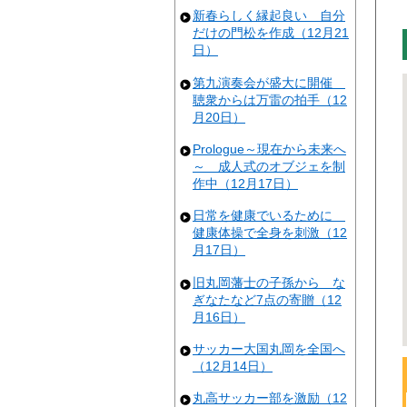
新春らしく縁起良い 自分
だけの門松を作成（12月21
日）
第九演奏会が盛大に開催
聴衆からは万雷の拍手（12
月20日）
Prologue～現在から未来へ
～ 成人式のオブジェを制
作中（12月17日）
日常を健康でいるために
健康体操で全身を刺激（12
月17日）
旧丸岡藩士の子孫から な
ぎなたなど7点の寄贈（12
月16日）
サッカー大国丸岡を全国へ
（12月14日）
丸高サッカー部を激励（12