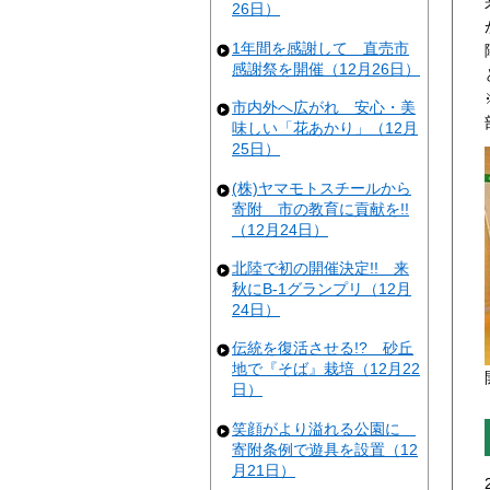
26日）
1年間を感謝して 直売市
感謝祭を開催（12月26日）
市内外へ広がれ 安心・美
味しい「花あかり」（12月
25日）
(株)ヤマモトスチールから
寄附 市の教育に貢献を!!
（12月24日）
北陸で初の開催決定!! 来
秋にB-1グランプリ（12月
24日）
伝統を復活させる!? 砂丘
地で『そば』栽培（12月22
日）
笑顔がより溢れる公園に
寄附条例で遊具を設置（12
月21日）