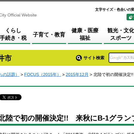
文字サイズ・色合いの
City Official Website
くらし
健康・医療
観光・文
子育て・教育
手続き・税
福祉
スポーツ
井市
サイト検索
まちの話題）
>
FOCUS（2015年）
>
2015年12月
> 北陸で初の開催決定!
北陸で初の開催決定!! 来秋にB-1グラン