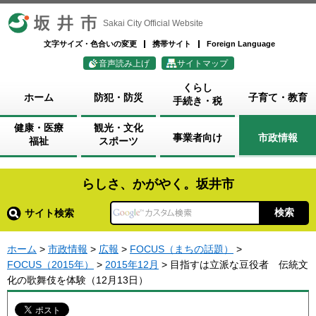
坂井市
Sakai City Official Website
文字サイズ・色合いの変更
携帯サイト
Foreign Language
音声読み上げ
サイトマップ
くらし
ホーム
防犯・防災
子育て・教育
手続き・税
健康・医療
観光・文化
事業者向け
市政情報
福祉
スポーツ
らしさ、かがやく。坂井市
サイト検索
ホーム
>
市政情報
>
広報
>
FOCUS（まちの話題）
>
FOCUS（2015年）
>
2015年12月
> 目指すは立派な豆役者 伝統文
化の歌舞伎を体験（12月13日）