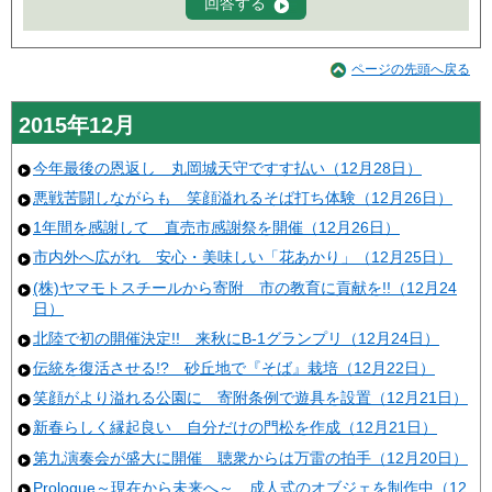
ページの先頭へ戻る
2015年12月
今年最後の恩返し 丸岡城天守ですす払い（12月28日）
悪戦苦闘しながらも 笑顔溢れるそば打ち体験（12月26日）
1年間を感謝して 直売市感謝祭を開催（12月26日）
市内外へ広がれ 安心・美味しい「花あかり」（12月25日）
(株)ヤマモトスチールから寄附 市の教育に貢献を!!（12月24
日）
北陸で初の開催決定!! 来秋にB-1グランプリ（12月24日）
伝統を復活させる!? 砂丘地で『そば』栽培（12月22日）
笑顔がより溢れる公園に 寄附条例で遊具を設置（12月21日）
新春らしく縁起良い 自分だけの門松を作成（12月21日）
第九演奏会が盛大に開催 聴衆からは万雷の拍手（12月20日）
Prologue～現在から未来へ～ 成人式のオブジェを制作中（12