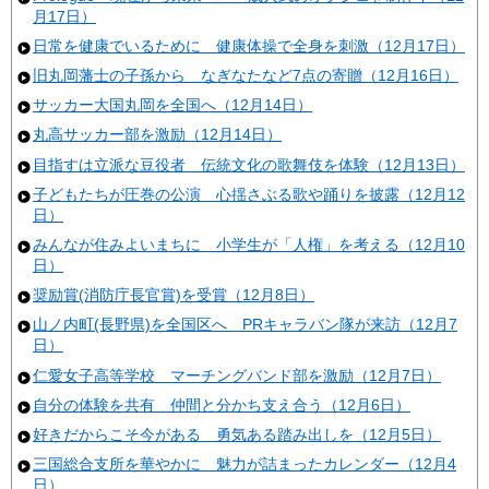
月17日）
日常を健康でいるために 健康体操で全身を刺激（12月17日）
旧丸岡藩士の子孫から なぎなたなど7点の寄贈（12月16日）
サッカー大国丸岡を全国へ（12月14日）
丸高サッカー部を激励（12月14日）
目指すは立派な豆役者 伝統文化の歌舞伎を体験（12月13日）
子どもたちが圧巻の公演 心揺さぶる歌や踊りを披露（12月12
日）
みんなが住みよいまちに 小学生が「人権」を考える（12月10
日）
奨励賞(消防庁長官賞)を受賞（12月8日）
山ノ内町(長野県)を全国区へ PRキャラバン隊が来訪（12月7
日）
仁愛女子高等学校 マーチングバンド部を激励（12月7日）
自分の体験を共有 仲間と分かち支え合う（12月6日）
好きだからこそ今がある 勇気ある踏み出しを（12月5日）
三国総合支所を華やかに 魅力が詰まったカレンダー（12月4
日）