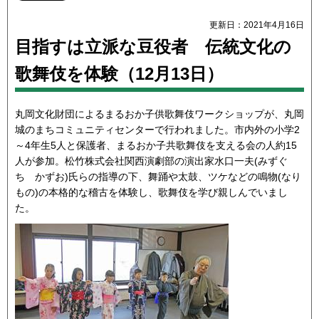
更新日：2021年4月16日
目指すは立派な豆役者 伝統文化の
歌舞伎を体験（12月13日）
丸岡文化財団によるまるおか子供歌舞伎ワークショップが、丸岡
城のまちコミュニティセンターで行われました。市内外の小学2
～4年生5人と保護者、まるおか子共歌舞伎を支える会の人約15
人が参加。松竹株式会社関西演劇部の演出家水口一夫(みずぐ
ち かずお)氏らの指導の下、舞踊や太鼓、ツケなどの鳴物(なり
もの)の本格的な稽古を体験し、歌舞伎を学び親しんでいまし
た。