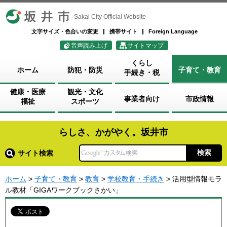
坂井市
Sakai City Official Website
文字サイズ・色合いの変更
携帯サイト
Foreign Language
音声読み上げ
サイトマップ
くらし
ホーム
防犯・防災
子育て・教育
手続き・税
健康・医療
観光・文化
事業者向け
市政情報
福祉
スポーツ
らしさ、かがやく。坂井市
サイト検索
ホーム
>
子育て・教育
>
教育
>
学校教育・手続き
> 活用型情報モラ
ル教材「GIGAワークブックさかい」