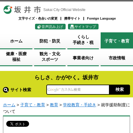
坂井市
Sakai City Official Website
文字サイズ・色合いの変更
携帯サイト
Foreign Language
音声読み上げ
サイトマップ
くらし
ホーム
防犯・防災
子育て・教育
手続き・税
健康・医療
観光・文化
事業者向け
市政情報
福祉
スポーツ
らしさ、かがやく。坂井市
サイト検索
ホーム
>
子育て・教育
>
教育
>
学校教育・手続き
> 就学援助制度に
ついて