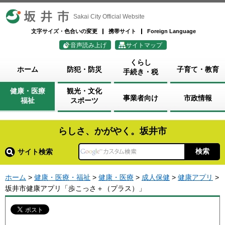
坂井市
Sakai City Official Website
文字サイズ・色合いの変更
携帯サイト
Foreign Language
音声読み上げ
サイトマップ
くらし
ホーム
防犯・防災
子育て・教育
手続き・税
健康・医療
観光・文化
事業者向け
市政情報
福祉
スポーツ
らしさ、かがやく。坂井市
サイト検索
ホーム
>
健康・医療・福祉
>
健康・医療
>
成人保健
>
健康アプリ
>
坂井市健康アプリ「歩こっさ＋（プラス）」