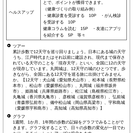
とで、ポイントが獲得できます。
（健康づくりの取り組み例）
ヘルスアップ
・健康診査を受診する 10P ・がん検診
を受診する 10P
健康コラムを読む 15P ・友達にアプリ
を紹介する 5P 等々
ツアー
累計歩数で12天守を巡り回りましょう。日本にある城の天守
うち、江戸時代またはそれ以前に建設され、現代まで保存さ
れている天守のことを「現存天守」といい、全国に12の天守
が現存しています。丸岡城は、12天守の城のひとつです。歩
きながら、全国にある12天守を巡る旅に出掛けてみません
か。【12天守：犬山城（愛知県犬山市）、松本城（長野県松
本市）、松山市（愛媛県松山市）、丸岡城（福井県坂井
市）、姫路城（兵庫県姫路市）、松江城（島根県松江市）、
丸亀城（香川県丸亀市）、彦根城（滋賀県彦根市）、弘前城
（青森県弘前市）、備中松山城（岡山県高梁市）、宇和島城
（愛媛県宇和島市）、高知城（高知県高知市）】
グラフ
1週間、1か月、1年間の歩数の記録をグラフでみることがで
きます。グラフ化することで、日々の歩数の変化が一目でわ