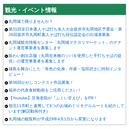
観光・イベント情報
丸岡城で踊りませんか？
第31回全日本素人そば打ち名人大会坂井市丸岡地区予選会・第
26回坂井市丸岡町素人そば打ち段位認定会の出場者募集
丸岡城観光情報センター「丸岡城マチヨリマーケット」のテナ
ント運営事業者を募集します
賑わい創出店舗（丸岡在来種のソバを使用した手打ちそばの提
供）の運営事業者を募集します
雄島を舞台にした「朱色の化身」作家・塩田武士に特別インタ
ビュー！
第36回かがしコンテスト作品募集！
福井の代表食材動画をご活用ください！
【Youtube】甘海老助が『ふくい甘えび』をPR！
嶺北11市町と連携して6つのお城めぐりモデルルートを紹介して
います(解説動画付き)
丸岡城の観覧料が平成29年4月1日から変更になります