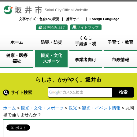
坂井市
Sakai City Official Website
文字サイズ・色合いの変更
携帯サイト
Foreign Language
音声読み上げ
サイトマップ
くらし
ホーム
防犯・防災
子育て・教育
手続き・税
健康・医療
観光・文化
事業者向け
市政情報
福祉
スポーツ
らしさ、かがやく。坂井市
サイト検索
ホーム
>
観光・文化・スポーツ
>
観光
>
観光・イベント情報
> 丸岡
城で踊りませんか？