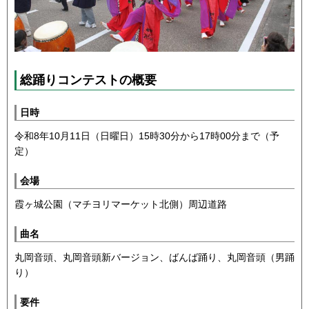
総踊りコンテストの概要
日時
令和8年10月11日（日曜日）15時30分から17時00分まで（予
定）
会場
霞ヶ城公園（マチヨリマーケット北側）周辺道路
曲名
丸岡音頭、丸岡音頭新バージョン、ばんば踊り、丸岡音頭（男踊
り）
要件